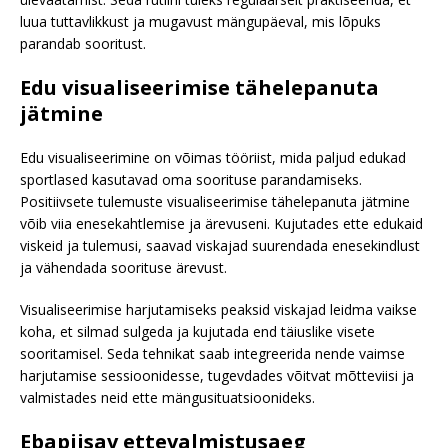
luua tuttavlikkust ja mugavust mängupäeval, mis lõpuks
parandab sooritust.
Edu visualiseerimise tähelepanuta
jätmine
Edu visualiseerimine on võimas tööriist, mida paljud edukad
sportlased kasutavad oma soorituse parandamiseks.
Positiivsete tulemuste visualiseerimise tähelepanuta jätmine
võib viia enesekahtlemise ja ärevuseni. Kujutades ette edukaid
viskeid ja tulemusi, saavad viskajad suurendada enesekindlust
ja vähendada soorituse ärevust.
Visualiseerimise harjutamiseks peaksid viskajad leidma vaikse
koha, et silmad sulgeda ja kujutada end täiuslike visete
sooritamisel. Seda tehnikat saab integreerida nende vaimse
harjutamise sessioonidesse, tugevdades võitvat mõtteviisi ja
valmistades neid ette mängusituatsioonideks.
Ebapiisav ettevalmistusaeg