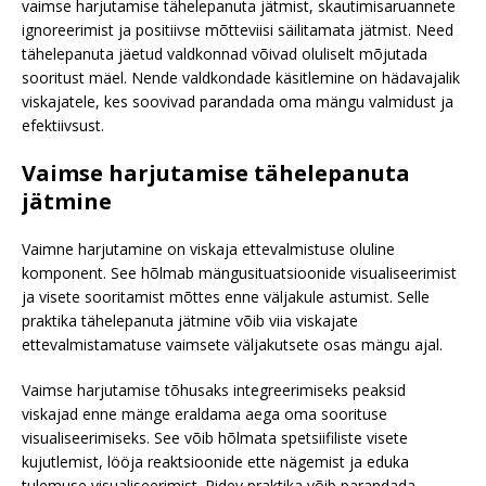
vaimse harjutamise tähelepanuta jätmist, skautimisaruannete
ignoreerimist ja positiivse mõtteviisi säilitamata jätmist. Need
tähelepanuta jäetud valdkonnad võivad oluliselt mõjutada
sooritust mäel. Nende valdkondade käsitlemine on hädavajalik
viskajatele, kes soovivad parandada oma mängu valmidust ja
efektiivsust.
Vaimse harjutamise tähelepanuta
jätmine
Vaimne harjutamine on viskaja ettevalmistuse oluline
komponent. See hõlmab mängusituatsioonide visualiseerimist
ja visete sooritamist mõttes enne väljakule astumist. Selle
praktika tähelepanuta jätmine võib viia viskajate
ettevalmistamatuse vaimsete väljakutsete osas mängu ajal.
Vaimse harjutamise tõhusaks integreerimiseks peaksid
viskajad enne mänge eraldama aega oma soorituse
visualiseerimiseks. See võib hõlmata spetsiifiliste visete
kujutlemist, lööja reaktsioonide ette nägemist ja eduka
tulemuse visualiseerimist. Pidev praktika võib parandada