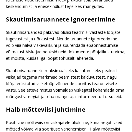
keskendumist ja enesekindlust tegelikes mängudes.
Skautimisaruannete ignoreerimine
Skautimisaruanded pakuvad olulisi teadmisi vastaste lööjate
tugevustest ja nõrkustest. Nende aruannete ignoreerimine
võib viia halva viskevalikuni ja suurendada ebaõnnestumise
võimalusi. Viskajad peaksid neid dokumente põhjalikult uurima,
et mõista, kuidas iga lööjat tõhusalt läheneda.
Skautimisaruannete maksimaalseks kasutamiseks peaksid
viskajad tegema märkmeid peamistest kalduvustest, nagu
lööja eelistatud visketüüp või nende sooritus teatud visete
vastu. See ettevalmistus võimaldab viskajatel kohandada oma
mängustrateegiat ja teha mängu ajal informeeritud otsuseid.
Halb mõtteviisi juhtimine
Positiivne mõtteviis on viskajatele ülioluline, kuna negatiivsed
mõtted võivad viia soorituse vähenemiseni. Halva mõtteviisi