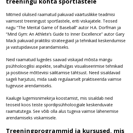
treeningu kohta sportlastele
Mitmed olulised raamatud pakuvad väärtuslikke teadmisi
vaimsest treeningust sportlastele, eriti viskajatele. Teosed
nagu “The Mental Game of Baseball” autor H.A. Dorfman ja
“Mind Gym: An Athlete’s Guide to Inner Excellence” autor Gary
Mack pakuvad praktilisi strateegiaid ja tehnikaid keskendumise
ja vastupidavuse parandamiseks.
Neid raamatuid lugedes saavad viskajad mõista mängu
psühholoogilisi aspekte, sealhulgas visualiseerimise tehnikaid
ja positiivse mõtteviisi säilitamise tähtsust. Need sisaldavad
sageli harjutusi, mida saab regulaarselt praktiseerida vaimse
tugevuse arendamiseks.
Kaaluge lugemisnimekirja koostamist, mis sisaldab neid
teoseid koos teiste spordipsühholoogiale keskenduvate
raamatutega. See võib olla alus tugeva vaimse lähenemise
arendamiseks viskamisele.
Treeningprogrammid ja kursused, mis