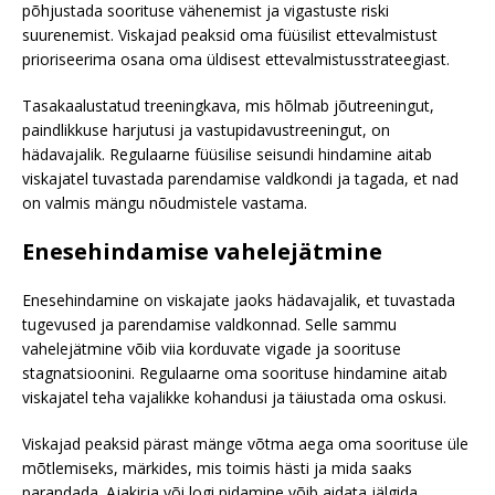
põhjustada soorituse vähenemist ja vigastuste riski
suurenemist. Viskajad peaksid oma füüsilist ettevalmistust
prioriseerima osana oma üldisest ettevalmistusstrateegiast.
Tasakaalustatud treeningkava, mis hõlmab jõutreeningut,
paindlikkuse harjutusi ja vastupidavustreeningut, on
hädavajalik. Regulaarne füüsilise seisundi hindamine aitab
viskajatel tuvastada parendamise valdkondi ja tagada, et nad
on valmis mängu nõudmistele vastama.
Enesehindamise vahelejätmine
Enesehindamine on viskajate jaoks hädavajalik, et tuvastada
tugevused ja parendamise valdkonnad. Selle sammu
vahelejätmine võib viia korduvate vigade ja soorituse
stagnatsioonini. Regulaarne oma soorituse hindamine aitab
viskajatel teha vajalikke kohandusi ja täiustada oma oskusi.
Viskajad peaksid pärast mänge võtma aega oma soorituse üle
mõtlemiseks, märkides, mis toimis hästi ja mida saaks
parandada. Ajakirja või logi pidamine võib aidata jälgida