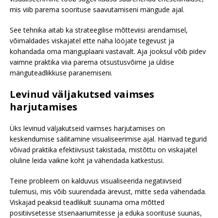
mis viib parema soorituse saavutamiseni mängude ajal.
See tehnika aitab ka strateegilise mõtteviisi arendamisel,
võimaldades viskajatel ette näha lööjate tegevust ja
kohandada oma mänguplaani vastavalt. Aja jooksul võib pidev
vaimne praktika viia parema otsustusvõime ja üldise
mänguteadlikkuse paranemiseni.
Levinud väljakutsed vaimses
harjutamises
Üks levinud väljakutseid vaimses harjutamises on
keskendumise säilitamine visualiseerimise ajal. Häirivad tegurid
võivad praktika efektiivsust takistada, mistõttu on viskajatel
oluline leida vaikne koht ja vähendada katkestusi.
Teine probleem on kalduvus visualiseerida negatiivseid
tulemusi, mis võib suurendada ärevust, mitte seda vähendada.
Viskajad peaksid teadlikult suunama oma mõtted
positiivsetesse stsenaariumitesse ja eduka soorituse suunas,