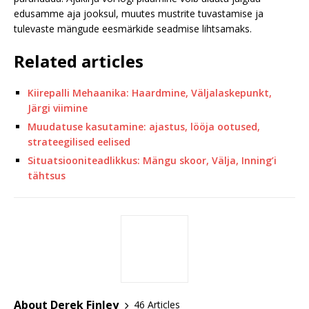
edusamme aja jooksul, muutes mustrite tuvastamise ja
tulevaste mängude eesmärkide seadmise lihtsamaks.
Related articles
Kiirepalli Mehaanika: Haardmine, Väljalaskepunkt,
Järgi viimine
Muudatuse kasutamine: ajastus, lööja ootused,
strateegilised eelised
Situatsiooniteadlikkus: Mängu skoor, Välja, Inning’i
tähtsus
About Derek Finley
46 Articles