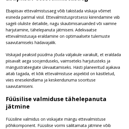
Ebapiisav ettevalmistusaeg võib takistada viskaja võimet
esineda parimal viisil. Ettevalmistusprotsessi kiirendamine viib
sageli oluliste detailide, nagu skautimisaruanded või vaimne
harjutamine, tähelepanuta jätmiseni. Adekvaatse
ettevalmistusaja eraldamine on optimaalsete tulemuste
saavutamiseks hädavajalik.
Viskajad peaksid püüdma jõuda väljakule varakult, et eraldada
piisavalt aega soojenduseks, vaimseteks harjutusteks ja
mängustrateegiate ülevaatamiseks. Hästi planeeritud ajakava
aitab tagada, et kõik ettevalmistuse aspektid on käsitletud,
viies enesekindlama ja keskendunuma soorituse
saavutamiseni.
Füüsilise valmiduse tähelepanuta
jätmine
Füüsiline valmidus on viskajate mängu ettevalmistuse
põhikomponent. Füüsilise vormi säilitamata jätmine võib