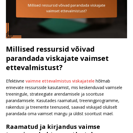
Millised ressursid võivad
parandada viskajate vaimset
ettevalmistust?
Efektiivne
vaimne ettevalmistus viskajatele
hõlmab
erinevate ressursside kasutamist, mis keskenduvad vaimsele
treeningule, strateegiate arendamisele ja soorituse
parandamisele. Kasutades raamatuid, treeningprogramme,
rakendusi ja treenerite teenuseid, saavad viskajad oluliselt
parandada oma vaimset mängu ja üldist sooritust mäel.
Raamatud ja kirjandus vaimse