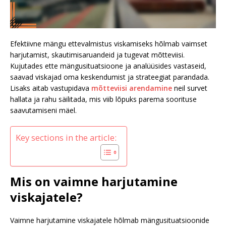
Efektiivne mängu ettevalmistus viskamiseks hõlmab vaimset
harjutamist, skautimisaruandeid ja tugevat mõtteviisi.
Kujutades ette mängusituatsioone ja analüüsides vastaseid,
saavad viskajad oma keskendumist ja strateegiat parandada.
Lisaks aitab vastupidava
mõtteviisi arendamine
neil survet
hallata ja rahu säilitada, mis viib lõpuks parema soorituse
saavutamiseni mäel.
Key sections in the article:
Mis on vaimne harjutamine
viskajatele?
Vaimne harjutamine viskajatele hõlmab mängusituatsioonide