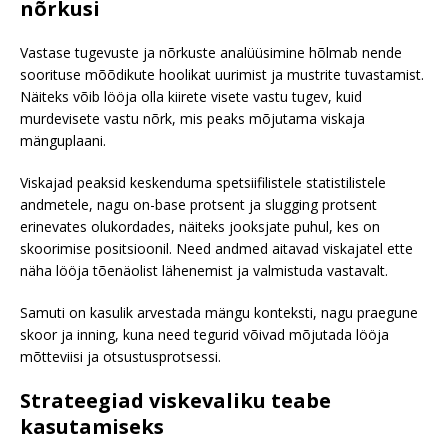
nõrkusi
Vastase tugevuste ja nõrkuste analüüsimine hõlmab nende
soorituse mõõdikute hoolikat uurimist ja mustrite tuvastamist.
Näiteks võib lööja olla kiirete visete vastu tugev, kuid
murdevisete vastu nõrk, mis peaks mõjutama viskaja
mänguplaani.
Viskajad peaksid keskenduma spetsiifilistele statistilistele
andmetele, nagu on-base protsent ja slugging protsent
erinevates olukordades, näiteks jooksjate puhul, kes on
skoorimise positsioonil. Need andmed aitavad viskajatel ette
näha lööja tõenäolist lähenemist ja valmistuda vastavalt.
Samuti on kasulik arvestada mängu konteksti, nagu praegune
skoor ja inning, kuna need tegurid võivad mõjutada lööja
mõtteviisi ja otsustusprotsessi.
Strateegiad viskevaliku teabe
kasutamiseks