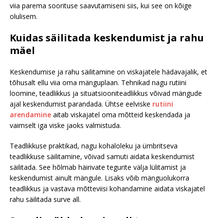
viia parema soorituse saavutamiseni siis, kui see on kõige
olulisem.
Kuidas säilitada keskendumist ja rahu
mäel
Keskendumise ja rahu säilitamine on viskajatele hädavajalik, et
tõhusalt ellu viia oma mänguplaan. Tehnikad nagu rutiini
loomine, teadlikkus ja situatsiooniteadlikkus võivad mängude
ajal keskendumist parandada. Ühtse eelviske
rutiini
arendamine
aitab viskajatel oma mõtteid keskendada ja
vaimselt iga viske jaoks valmistuda.
Teadlikkuse praktikad, nagu kohaloleku ja ümbritseva
teadlikkuse säilitamine, võivad samuti aidata keskendumist
säilitada. See hõlmab häirivate tegurite välja lülitamist ja
keskendumist ainult mängule. Lisaks võib mänguolukorra
teadlikkus ja vastava mõtteviisi kohandamine aidata viskajatel
rahu säilitada surve all.