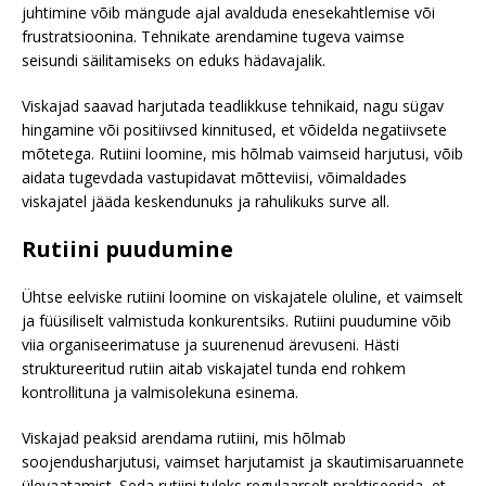
juhtimine võib mängude ajal avalduda enesekahtlemise või
frustratsioonina. Tehnikate arendamine tugeva vaimse
seisundi säilitamiseks on eduks hädavajalik.
Viskajad saavad harjutada teadlikkuse tehnikaid, nagu sügav
hingamine või positiivsed kinnitused, et võidelda negatiivsete
mõtetega. Rutiini loomine, mis hõlmab vaimseid harjutusi, võib
aidata tugevdada vastupidavat mõtteviisi, võimaldades
viskajatel jääda keskendunuks ja rahulikuks surve all.
Rutiini puudumine
Ühtse eelviske rutiini loomine on viskajatele oluline, et vaimselt
ja füüsiliselt valmistuda konkurentsiks. Rutiini puudumine võib
viia organiseerimatuse ja suurenenud ärevuseni. Hästi
struktureeritud rutiin aitab viskajatel tunda end rohkem
kontrollituna ja valmisolekuna esinema.
Viskajad peaksid arendama rutiini, mis hõlmab
soojendusharjutusi, vaimset harjutamist ja skautimisaruannete
ülevaatamist. Seda rutiini tuleks regulaarselt praktiseerida, et