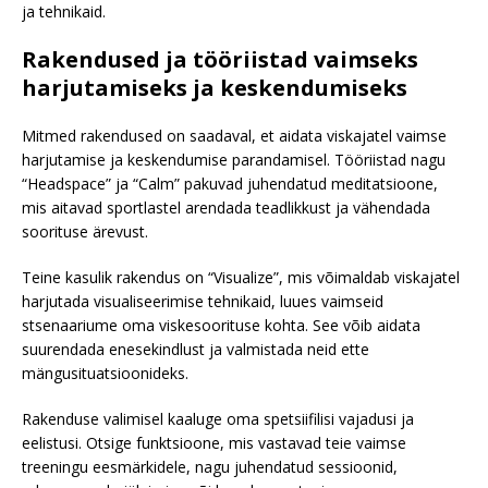
ja tehnikaid.
Rakendused ja tööriistad vaimseks
harjutamiseks ja keskendumiseks
Mitmed rakendused on saadaval, et aidata viskajatel vaimse
harjutamise ja keskendumise parandamisel. Tööriistad nagu
“Headspace” ja “Calm” pakuvad juhendatud meditatsioone,
mis aitavad sportlastel arendada teadlikkust ja vähendada
soorituse ärevust.
Teine kasulik rakendus on “Visualize”, mis võimaldab viskajatel
harjutada visualiseerimise tehnikaid, luues vaimseid
stsenaariume oma viskesoorituse kohta. See võib aidata
suurendada enesekindlust ja valmistada neid ette
mängusituatsioonideks.
Rakenduse valimisel kaaluge oma spetsiifilisi vajadusi ja
eelistusi. Otsige funktsioone, mis vastavad teie vaimse
treeningu eesmärkidele, nagu juhendatud sessioonid,