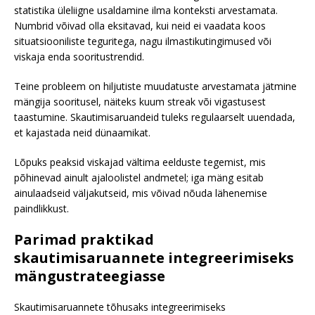
statistika üleliigne usaldamine ilma konteksti arvestamata.
Numbrid võivad olla eksitavad, kui neid ei vaadata koos
situatsiooniliste teguritega, nagu ilmastikutingimused või
viskaja enda sooritustrendid.
Teine probleem on hiljutiste muudatuste arvestamata jätmine
mängija sooritusel, näiteks kuum streak või vigastusest
taastumine. Skautimisaruandeid tuleks regulaarselt uuendada,
et kajastada neid dünaamikat.
Lõpuks peaksid viskajad vältima eelduste tegemist, mis
põhinevad ainult ajaloolistel andmetel; iga mäng esitab
ainulaadseid väljakutseid, mis võivad nõuda lähenemise
paindlikkust.
Parimad praktikad
skautimisaruannete integreerimiseks
mängustrateegiasse
Skautimisaruannete tõhusaks integreerimiseks