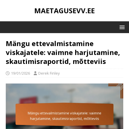
MAETAGUSEVV.EE
Mängu ettevalmistamine
viskajatele: vaimne harjutamine,
skautimisraportid, mõtteviis
19/01/2026
Derek Finley