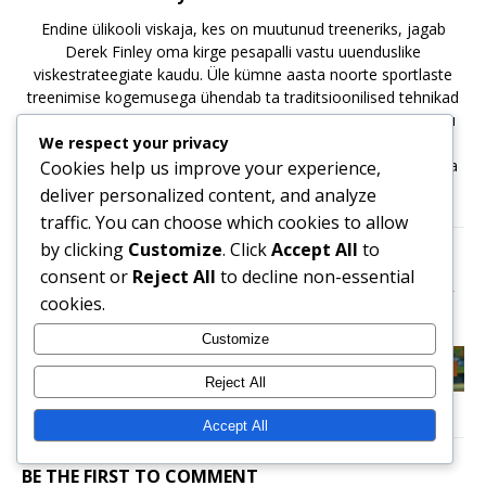
Endine ülikooli viskaja, kes on muutunud treeneriks, jagab
Derek Finley oma kirge pesapalli vastu uuenduslike
viskestrateegiate kaudu. Üle kümne aasta noorte sportlaste
treenimise kogemusega ühendab ta traditsioonilised tehnikad
kaasaegsete analüüsidega, et aidata mängijatel oma mängu
We respect your privacy
taset tõsta. Kui ta ei viibi väljakul, naudib Derek viskamise
nüansside kirjutamist ja järgmise pesapallistaaride põlvkonna
Cookies help us improve your experience,
juhendamist.
deliver personalized content, and analyze
traffic. You can choose which cookies to allow
by clicking
Customize
. Click
Accept All
to
PREVIOUS
consent or
Reject All
to decline non-essential
Käivitustehnikad: Jala tõstmine, Puusa pööramine,
cookies.
Käe rada
Customize
NEXT
Visuaalsed tehnikad pildistajatele: Edu kujutamine,
Reject All
Pildi teostamine, Situatsiooniteadlikkus
Accept All
BE THE FIRST TO COMMENT