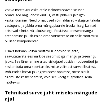
Võitva mõtteviisi viskajatele iseloomustavad sellised
omadused nagu enesekindlus, vastupidavus ja tugev
keskendumine. Need omadused võimaldavad viskajatel taluda
vastupanu ja jääda oma mänguplaanile truuks, isegi kui nad
seisavad silmitsi väljakutsetega. Positiivse enesehinnangu
arendamine ja uskumine oma võimetesse on selle mõtteviisi
olulised komponendid.
Lisaks hõlmab võitva mõtteviisi loomine selgete,
saavutatavate eesmärkide seadmist iga mängu ja treeningu
jaoks. See lähenemine aitab viskajatel püsida motiveeritud ja
keskenduda oma sooritusele, mitte välistest surveallikatest.
Rõhutades kasvu ja kogemustest õppimist, mitte ainult
tulemuste keskendamist, võib see veelgi tugevdada seda
mõtteviisi.
Tehnikad surve juhtimiseks mängude
ajal