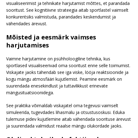
visualiseerimist ja tehnikate harjutamist mõttes, et parandada
sooritust. See kognitiivne strateegia aitab sportlastel vaimselt
konkurentsiks valmistuda, parandades keskendumist ja
vähendades ärevust.
Mõisted ja eesmärk vaimses
harjutamises
Vaimne harjutamine on psühholoogiline tehnika, kus
sportlased visualiseerivad oma sooritust enne selle toimumist.
Viskajate jaoks tähendab see iga viske, lööja reaktsioonide ja
kogu mängu atmosfääri kujutlemist. Peamine eesmärk on
suurendada enesekindlust ja tuttavlikkust erinevate
mängusituatsioonidega.
See praktika võimaldab viskajatel oma tegevusi vaimselt
simuleerida, tugevdades lihasmälu ja otsustusoskusi. Eduka
tulemuse pidev kujutlemine aitab vähendada soorituse ärevust
ja suurendada valmidust reaalse mängu olukordade jaoks.