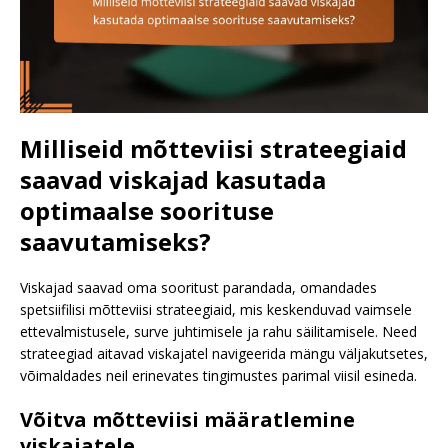
Milliseid mõtteviisi strateegiaid
saavad viskajad kasutada
optimaalse soorituse
saavutamiseks?
Viskajad saavad oma sooritust parandada, omandades
spetsiifilisi mõtteviisi strateegiaid, mis keskenduvad vaimsele
ettevalmistusele, surve juhtimisele ja rahu säilitamisele. Need
strateegiad aitavad viskajatel navigeerida mängu väljakutsetes,
võimaldades neil erinevates tingimustes parimal viisil esineda.
Võitva mõtteviisi määratlemine
viskajatele