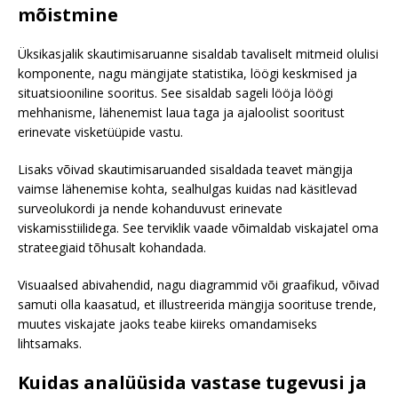
mõistmine
Üksikasjalik skautimisaruanne sisaldab tavaliselt mitmeid olulisi
komponente, nagu mängijate statistika, löögi keskmised ja
situatsiooniline sooritus. See sisaldab sageli lööja löögi
mehhanisme, lähenemist laua taga ja ajaloolist sooritust
erinevate visketüüpide vastu.
Lisaks võivad skautimisaruanded sisaldada teavet mängija
vaimse lähenemise kohta, sealhulgas kuidas nad käsitlevad
surveolukordi ja nende kohanduvust erinevate
viskamisstiilidega. See terviklik vaade võimaldab viskajatel oma
strateegiaid tõhusalt kohandada.
Visuaalsed abivahendid, nagu diagrammid või graafikud, võivad
samuti olla kaasatud, et illustreerida mängija soorituse trende,
muutes viskajate jaoks teabe kiireks omandamiseks
lihtsamaks.
Kuidas analüüsida vastase tugevusi ja