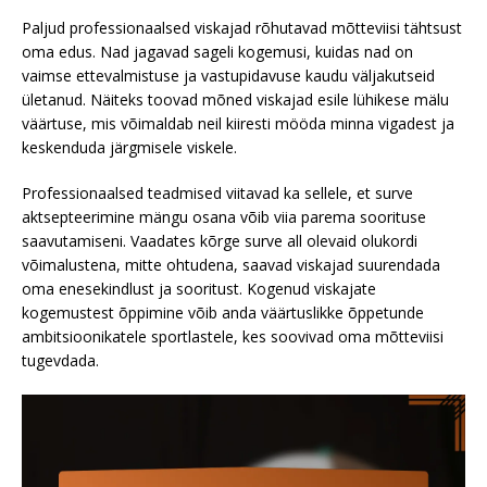
Paljud professionaalsed viskajad rõhutavad mõtteviisi tähtsust
oma edus. Nad jagavad sageli kogemusi, kuidas nad on
vaimse ettevalmistuse ja vastupidavuse kaudu väljakutseid
ületanud. Näiteks toovad mõned viskajad esile lühikese mälu
väärtuse, mis võimaldab neil kiiresti mööda minna vigadest ja
keskenduda järgmisele viskele.
Professionaalsed teadmised viitavad ka sellele, et surve
aktsepteerimine mängu osana võib viia parema soorituse
saavutamiseni. Vaadates kõrge surve all olevaid olukordi
võimalustena, mitte ohtudena, saavad viskajad suurendada
oma enesekindlust ja sooritust. Kogenud viskajate
kogemustest õppimine võib anda väärtuslikke õppetunde
ambitsioonikatele sportlastele, kes soovivad oma mõtteviisi
tugevdada.