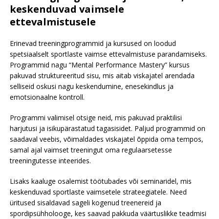
keskenduvad vaimsele
ettevalmistusele
Erinevad treeningprogrammid ja kursused on loodud
spetsiaalselt sportlaste vaimse ettevalmistuse parandamiseks.
Programmid nagu “Mental Performance Mastery” kursus
pakuvad struktureeritud sisu, mis aitab viskajatel arendada
selliseid oskusi nagu keskendumine, enesekindlus ja
emotsionaalne kontroll.
Programmi valimisel otsige neid, mis pakuvad praktilisi
harjutusi ja isikupärastatud tagasisidet. Paljud programmid on
saadaval veebis, võimaldades viskajatel õppida oma tempos,
samal ajal vaimset treeningut oma regulaarsetesse
treeningutesse inteerides.
Lisaks kaaluge osalemist töötubades või seminaridel, mis
keskenduvad sportlaste vaimsetele strateegiatele. Need
üritused sisaldavad sageli kogenud treenereid ja
spordipsühholooge, kes saavad pakkuda väärtuslikke teadmisi