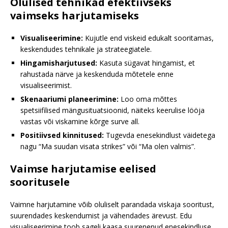
Olulised tehnikad efektiivseks
vaimseks harjutamiseks
Visualiseerimine:
Kujutle end viskeid edukalt sooritamas,
keskendudes tehnikale ja strateegiatele.
Hingamisharjutused:
Kasuta sügavat hingamist, et
rahustada närve ja keskenduda mõtetele enne
visualiseerimist.
Skenaariumi planeerimine:
Loo oma mõttes
spetsiifilised mängusituatsioonid, näiteks keerulise lööja
vastas või viskamine kõrge surve all.
Positiivsed kinnitused:
Tugevda enesekindlust väidetega
nagu “Ma suudan visata strikes” või “Ma olen valmis”.
Vaimse harjutamise eelised
sooritusele
Vaimne harjutamine võib oluliselt parandada viskaja sooritust,
suurendades keskendumist ja vähendades ärevust. Edu
visualiseerimine toob sageli kaasa suurenenud enesekindluse,