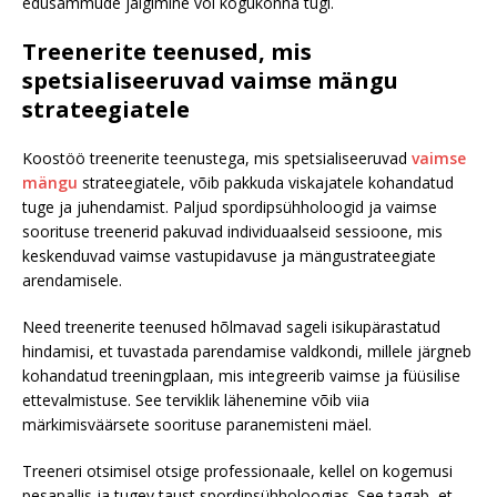
edusammude jälgimine või kogukonna tugi.
Treenerite teenused, mis
spetsialiseeruvad vaimse mängu
strateegiatele
Koostöö treenerite teenustega, mis spetsialiseeruvad
vaimse
mängu
strateegiatele, võib pakkuda viskajatele kohandatud
tuge ja juhendamist. Paljud spordipsühholoogid ja vaimse
soorituse treenerid pakuvad individuaalseid sessioone, mis
keskenduvad vaimse vastupidavuse ja mängustrateegiate
arendamisele.
Need treenerite teenused hõlmavad sageli isikupärastatud
hindamisi, et tuvastada parendamise valdkondi, millele järgneb
kohandatud treeningplaan, mis integreerib vaimse ja füüsilise
ettevalmistuse. See terviklik lähenemine võib viia
märkimisväärsete soorituse paranemisteni mäel.
Treeneri otsimisel otsige professionaale, kellel on kogemusi
pesapallis ja tugev taust spordipsühholoogias. See tagab, et