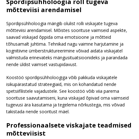
Spordipsühholoogia roll tugeva
mõtteviisi arendamisel
Spordipsühholoogia mängib olulist rolli viskajate tugeva
mõtteviisi arendamisel. Mõistes soorituse vaimseid aspekte,
saavad viskajad õppida oma emotsioone ja mõtteid
tõhusamalt juhtima. Tehnikad nagu vaimne harjutamine ja
kognitiivne ümberstruktureerimine võivad aidata viskajatel
valmistuda erinevateks mängusituatsioonideks ja parandada
nende üldist vaimset vastupidavust.
Koostöö spordipsühholoogiga võib pakkuda viskajatele
isikupärastatud strateegiaid, mis on kohandatud nende
spetsiifilistele vajadustele. See koostöö võib viia parema
soorituse saavutamiseni, kuna viskajad õpivad oma vaimseid
tugevusi ära kasutama ja tegelema nõrkustega, mis võivad
takistada nende sooritust mäel.
Professionaalsete viskajate teadmised
mõtteviisist