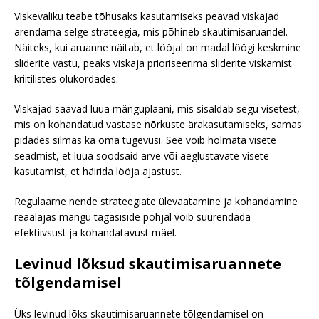
Viskevaliku teabe tõhusaks kasutamiseks peavad viskajad
arendama selge strateegia, mis põhineb skautimisaruandel.
Näiteks, kui aruanne näitab, et lööjal on madal löögi keskmine
sliderite vastu, peaks viskaja prioriseerima sliderite viskamist
kriitilistes olukordades.
Viskajad saavad luua mänguplaani, mis sisaldab segu visetest,
mis on kohandatud vastase nõrkuste ärakasutamiseks, samas
pidades silmas ka oma tugevusi. See võib hõlmata visete
seadmist, et luua soodsaid arve või aeglustavate visete
kasutamist, et häirida lööja ajastust.
Regulaarne nende strateegiate ülevaatamine ja kohandamine
reaalajas mängu tagasiside põhjal võib suurendada
efektiivsust ja kohandatavust mäel.
Levinud lõksud skautimisaruannete
tõlgendamisel
Üks levinud lõks skautimisaruannete tõlgendamisel on