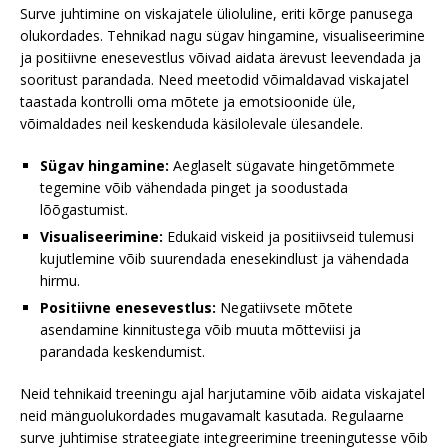
Surve juhtimine on viskajatele ülioluline, eriti kõrge panusega
olukordades. Tehnikad nagu sügav hingamine, visualiseerimine
ja positiivne enesevestlus võivad aidata ärevust leevendada ja
sooritust parandada. Need meetodid võimaldavad viskajatel
taastada kontrolli oma mõtete ja emotsioonide üle,
võimaldades neil keskenduda käsilolevale ülesandele.
Sügav hingamine:
Aeglaselt sügavate hingetõmmete
tegemine võib vähendada pinget ja soodustada
lõõgastumist.
Visualiseerimine:
Edukaid viskeid ja positiivseid tulemusi
kujutlemine võib suurendada enesekindlust ja vähendada
hirmu.
Positiivne enesevestlus:
Negatiivsete mõtete
asendamine kinnitustega võib muuta mõtteviisi ja
parandada keskendumist.
Neid tehnikaid treeningu ajal harjutamine võib aidata viskajatel
neid mänguolukordades mugavamalt kasutada. Regulaarne
surve juhtimise strateegiate integreerimine treeningutesse võib