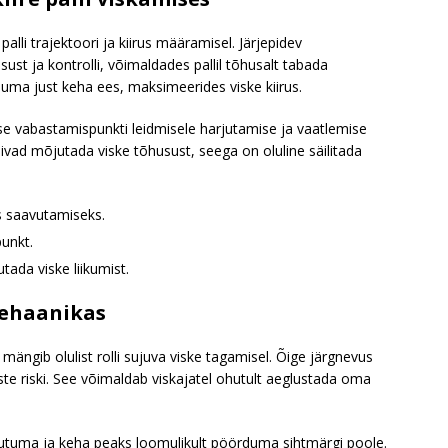
palli trajektoori ja kiirus määramisel. Järjepidev
sust ja kontrolli, võimaldades pallil tõhusalt tabada
uma just keha ees, maksimeerides viske kiirus.
 vabastamispunkti leidmisele harjutamise ja vaatlemise
vad mõjutada viske tõhusust, seega on oluline säilitada
s saavutamiseks.
punkt.
ada viske liikumist.
 mehaanikas
mängib olulist rolli sujuva viske tagamisel. Õige järgnevus
ste riski. See võimaldab viskajatel ohutult aeglustada oma
sirutuma ja keha peaks loomulikult pöörduma sihtmärgi poole.