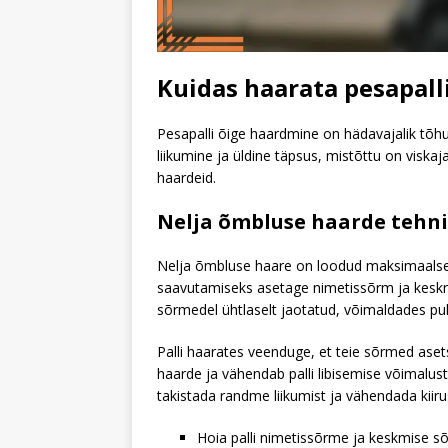
Kuidas haarata pesapalli 
Pesapalli õige haardmine on hädavajalik tõhusa
liikumine ja üldine täpsus, mistõttu on viskaj
haardeid.
Nelja õmbluse haarde tehn
Nelja õmbluse haare on loodud maksimaalse ki
saavutamiseks asetage nimetissõrm ja keskm
sõrmedel ühtlaselt jaotatud, võimaldades pu
Palli haarates veenduge, et teie sõrmed asets
haarde ja vähendab palli libisemise võimalust 
takistada randme liikumist ja vähendada kiiru
Hoia palli nimetissõrme ja keskmise s