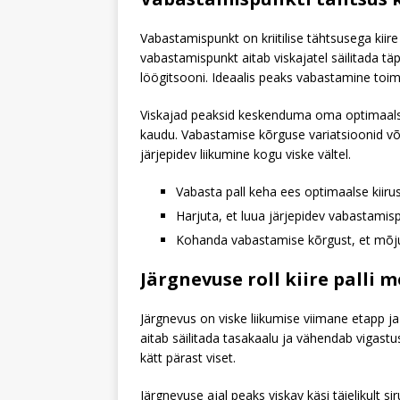
Vabastamispunkt on kriitilise tähtsusega kiire 
vabastamispunkt aitab viskajatel säilitada täp
löögitsooni. Ideaalis peaks vabastamine toim
Viskajad peaksid keskenduma oma optimaalse
kaudu. Vabastamise kõrguse variatsioonid või
järjepidev liikumine kogu viske vältel.
Vabasta pall keha ees optimaalse kiiru
Harjuta, et luua järjepidev vabastamis
Kohanda vabastamise kõrgust, et mõjut
Järgnevuse roll kiire palli
Järgnevus on viske liikumise viimane etapp ja 
aitab säilitada tasakaalu ja vähendab vigastu
kätt pärast viset.
Järgnevuse ajal peaks viskav käsi täielikult 