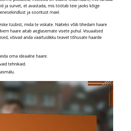
 ja survet, et avastada, mis töötab teie jaoks kõige
nesekindlust ja sooritust mäel.
ske tüübist, mida te viskate. Näiteks võib tihedam haare
 lõdvem haare aitab aeglasemate visete puhul. Visuaalsed
sed, võivad anda väärtuslikku teavet tõhusate haarde
leida oma ideaalne haare.
vaid tehnikaid.
hasmälu.