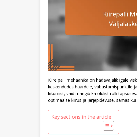
Kiire palli mehaanika on hädavajalik igale v
keskendudes haardele, vabastamispunktile ja j
liikumist, vaid mängib ka olulist rolli täpsus
optimaalse kiirus ja järjepidevuse, samas kui t
Key sections in the article: