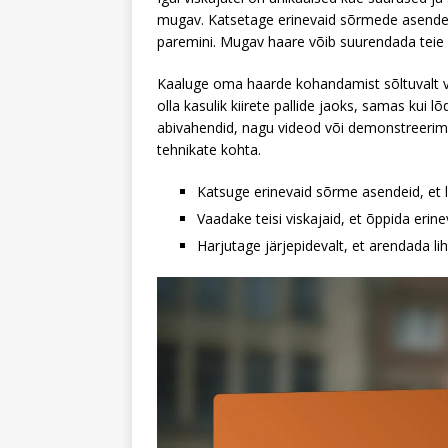
mugav. Katsetage erinevaid sõrmede asendeid
paremini. Mugav haare võib suurendada teie e
Kaaluge oma haarde kohandamist sõltuvalt vi
olla kasulik kiirete pallide jaoks, samas kui
abivahendid, nagu videod või demonstreerimi
tehnikate kohta.
Katsuge erinevaid sõrme asendeid, et 
Vaadake teisi viskajaid, et õppida erine
Harjutage järjepidevalt, et arendada li