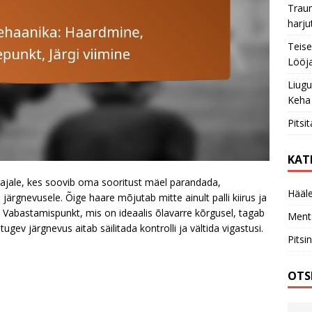
Trau
harju
Teise
Lööja
Liugu
Keha
Pitsi
KAT
iskajale, kes soovib oma sooritust mäel parandada,
Hääle
ärgnevusele. Õige haare mõjutab mitte ainult palli kiirus ja
es. Vabastamispunkt, mis on ideaalis õlavarre kõrgusel, tagab
Ment
ugev järgnevus aitab säilitada kontrolli ja vältida vigastusi.
Pitsi
OTS