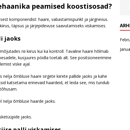
 mehaanika peamised koostisosad?
isest komponendist: haare, vabastamispunkt ja järgnevus.
ARH
iirus, täpsus ja järjepidevuse saavutamiseks viskamises.
i jaoks
Febr
Janua
, mõjutades nii kiirus kui ka kontroll. Tavaline haare hõlmab
sadele, kusjuures pöidla toetab alt. See positsioneerimine
mist viske ajal.
 nelja õmbluse haare sirgete kiirete pallide jaoks ja kahe
sid katsetama erinevaid haardeid, et leida see, mis tundub
 tõhusam.
 nelja õmbluse haarde jaoks.
sketüüpide jaoks.
ire palli viskamises