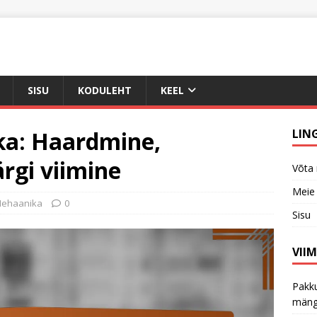
SISU
KODULEHT
KEEL
ika: Haardmine,
LIN
ärgi viimine
Võta
Meie 
Mehaanika
0
Sisu
VII
Pakku
mäng