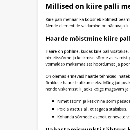
Millised on kiire palli
Kiire palli mehaanika koosneb kolmest peam
Nende elementide valdamine on hädavajalik k
Haarde mõistmine kiire pall
Haare on põhiline, kuidas kiire pall visatakse
nimetissõrme ja keskmise sõrme asetamist pe
võimaldab maksimaalset hõõrdumist ja pöörle
On olemas erinevaid haarde tehnikaid, näiteks
õmbluse haare lisaliikumiseks. Mängijad peak
nende viskamisstiili jaoks kõige mugavam ja
Nimetissõrm ja keskmine sõrm pesadel
Pöidla asetus all, et tagada stabiilsus.
Kohanda sõrmede asendit erinevate vi
Vabastamispunkti tähtsus ki