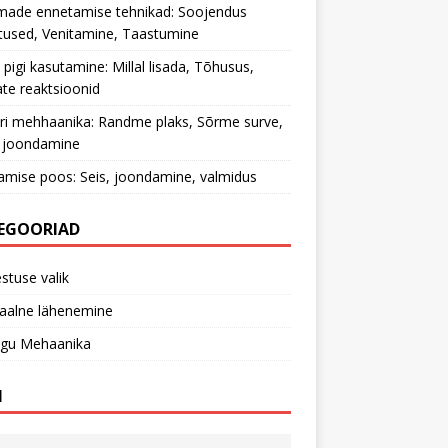
made ennetamise tehnikad: Soojendus
tused, Venitamine, Taastumine
 pigi kasutamine: Millal lisada, Tõhusus,
te reaktsioonid
ri mehhaanika: Randme plaks, Sõrme surve,
 joondamine
tamise poos: Seis, joondamine, valmidus
EGOORIAD
stuse valik
aalne lähenemine
ngu Mehaanika
I