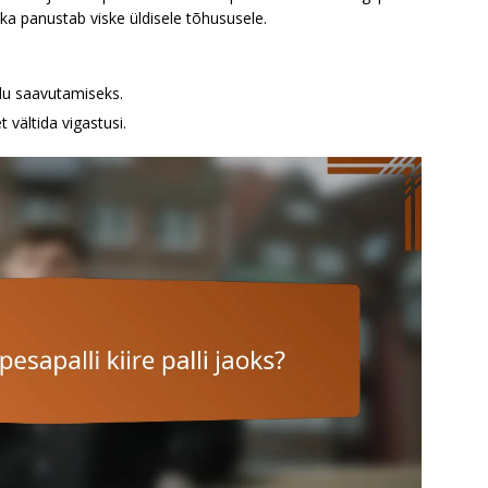
d ka panustab viske üldisele tõhususele.
lu saavutamiseks.
 vältida vigastusi.