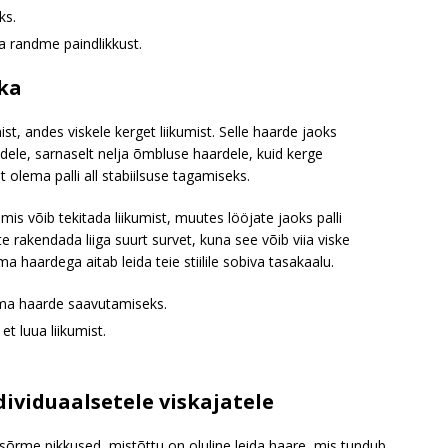
ks.
a randme paindlikkust.
ka
, andes viskele kerget liikumist. Selle haarde jaoks
le, sarnaselt nelja õmbluse haardele, kuid kerge
 olema palli all stabiilsuse tagamiseks.
s võib tekitada liikumist, muutes lööjate jaoks palli
e rakendada liiga suurt survet, kuna see võib viia viske
haardega aitab leida teie stiilile sobiva tasakaalu.
a haarde saavutamiseks.
t luua liikumist.
ividuaalsetele viskajatele
 sõrme pikkused, mistõttu on oluline leida haare, mis tundub