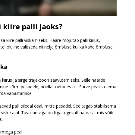
kiire palli jaoks?
 kiire palli viskamiseks. Haare mõjutab palli kiirus,
atel oluline valitseda nii nelja õmbluse kui ka kahe õmbluse
ika
irus ja sirge trajektoori saavutamiseks. Selle haarde
ine sõrm pesadele, pöidla toetades alt. Surve peaks olema
hta vabastamise.
evad palli siledal osal, mitte pesadel. See tagab stabiilsema
viske ajal. Tavaline viga on liiga tugevalt haarata, mis võib
s.
õrmega peal.