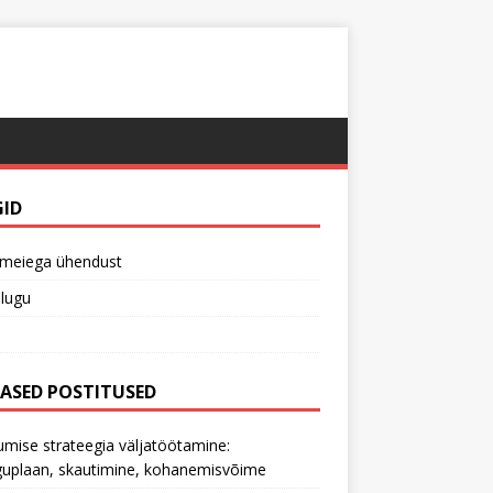
GID
 meiega ühendust
lugu
MASED POSTITUSED
mise strateegia väljatöötamine:
uplaan, skautimine, kohanemisvõime