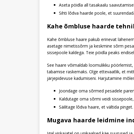
Aseta pöidla all tasakaalu saavutamise
Sihti lõdva haarde poole, et suurendad
Kahe õmbluse haarde tehni
Kahe õmbluse haare pakub erinevat lähenemist
asetage nimetissõrm ja keskmine sõrm pesade
sissepoole kaldega. Teie pöidla peaks endiselt
See haare võimaldab loomulikku pöörlemist, mi
tabamise raskemaks. Olge ettevaatlik, et mitt
järjepidevuse kadumiseni. Harjutamine mõlema 
Joondage oma sõrmed pesadele parem
Kaldutage oma sõrmi veidi sissepoole, e
Säilitage lõdva haare, et vältida pinget.
Mugava haarde leidmine ind
Igal viskajatel on unikaalsed käe suurused ja