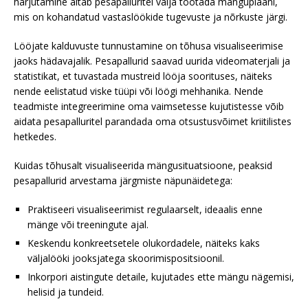
harjutamine aitab pesapalluritel välja töötada mänguplaani,
mis on kohandatud vastaslöökide tugevuste ja nõrkuste järgi.
Lööjate kalduvuste tunnustamine on tõhusa visualiseerimise
jaoks hädavajalik. Pesapallurid saavad uurida videomaterjali ja
statistikat, et tuvastada mustreid lööja soorituses, näiteks
nende eelistatud viske tüüpi või löögi mehhanika. Nende
teadmiste integreerimine oma vaimsetesse kujutistesse võib
aidata pesapalluritel parandada oma otsustusvõimet kriitilistes
hetkedes.
Kuidas tõhusalt visualiseerida mängusituatsioone, peaksid
pesapallurid arvestama järgmiste näpunäidetega:
Praktiseeri visualiseerimist regulaarselt, ideaalis enne
mänge või treeningute ajal.
Keskendu konkreetsetele olukordadele, näiteks kaks
väljalööki jooksjatega skoorimispositsioonil.
Inkorpori aistingute detaile, kujutades ette mängu nägemisi,
helisid ja tundeid.