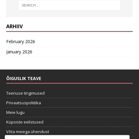
ARHIIV
February 2026
January 2026
ÕIGUSLIK TEAVE
Teenuse tingimused
Privaatsuspoliitika
Meie lugu
Küpsiste eelistused
Võta meiega ühendust