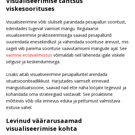
Visualiseerimise tähtsus
viskesoorituses
Visualiseerimine võib oluliselt parandada pesapalluri sooritust,
edendades tugevat vaimset mängu. Regulaarse
visualiseerimise praktiseerimisega saavad pesapallurid
suurendada enesekindlust ja vähendada soorituse ärevust, mis
sageli viib parema soorituse saavutamiseni mängude ajal. See
vaimne ettevalmistus
võimaldab neil läheneda igale viskele
selguse ja keskendumisega.
Lisaks aitab visualiseerimine pesapalluritel arendada
situatsiooniteadlikkust. Harjutades vaimselt erinevaid
mängusituatsioone, saavad nad ette näha lööjate tegevust ja
kohandada oma strateegiaid vastavalt. See proaktiivne
mõtteviis võib olla erinevus eduka ja pettumust valmistava
esituse vahel.
Levinud väärarusaamad
visualiseerimise kohta