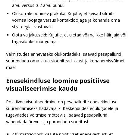
arvu versus 0-2 arvu puhul.
Olukorrale põhinev praktika: Kujutle, et seisad silmitsi
võimsa lööjaga versus kontaktlööjaga ja kohanda oma
strateegiat vastavalt.
Oota väljakutseid: Kujutle, et ületad võimalikke häirijaid või
tagasilööke mängu ajal.
Valmistudes erinevateks olukordadeks, saavad pesapallurid
suurendada oma situatsiooniteadlikkust ja kohanemisvõimet
mäel.
Enesekindluse loomine positiivse
visualiseerimise kaudu
Positiivne visualiseerimine on pesapallurite enesekindluse
suurendamiseks hädavajalik. Keskendudes edulugudele ja
tugevdades võitmise mõtteviisi, saavad pesapallurid
vähendada ärevust ja parandada sooritust.
Affirmatsioonid: Kasuta positiivset enesevestlust, et