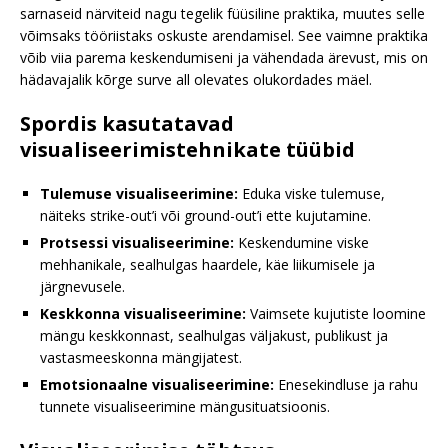
sarnaseid närviteid nagu tegelik füüsiline praktika, muutes selle
võimsaks tööriistaks oskuste arendamisel. See vaimne praktika
võib viia parema keskendumiseni ja vähendada ärevust, mis on
hädavajalik kõrge surve all olevates olukordades mäel.
Spordis kasutatavad
visualiseerimistehnikate tüübid
Tulemuse visualiseerimine:
Eduka viske tulemuse,
näiteks strike-out’i või ground-out’i ette kujutamine.
Protsessi visualiseerimine:
Keskendumine viske
mehhanikale, sealhulgas haardele, käe liikumisele ja
järgnevusele.
Keskkonna visualiseerimine:
Vaimsete kujutiste loomine
mängu keskkonnast, sealhulgas väljakust, publikust ja
vastasmeeskonna mängijatest.
Emotsionaalne visualiseerimine:
Enesekindluse ja rahu
tunnete visualiseerimine mängusituatsioonis.