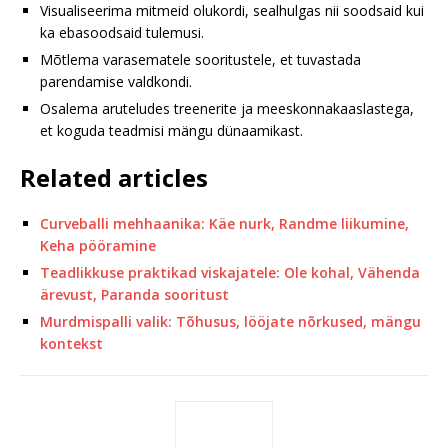
Visualiseerima mitmeid olukordi, sealhulgas nii soodsaid kui
ka ebasoodsaid tulemusi.
Mõtlema varasematele sooritustele, et tuvastada
parendamise valdkondi.
Osalema aruteludes treenerite ja meeskonnakaaslastega,
et koguda teadmisi mängu dünaamikast.
Related articles
Curveballi mehhaanika: Käe nurk, Randme liikumine,
Keha pööramine
Teadlikkuse praktikad viskajatele: Ole kohal, Vähenda
ärevust, Paranda sooritust
Murdmispalli valik: Tõhusus, lööjate nõrkused, mängu
kontekst