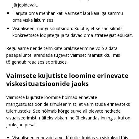
järjepidevalt.
Harjuta oma mehhanikat: Vaimselt läbi käia iga sammu
oma viske liikumises.
Visualiseeri mängusituatsioon: Kujutle, et seisad silmitsi
konkreetsete lööjatega ja täidavad oma strateegiat edukalt.
Regulaarne nende tehnikate praktiseerimine võib aidata
pesapalluritel arendada tugevat vaimset raamistikku, mis
tõlgendub reaalses soorituses.
Vaimsete kujutiste loomine erinevate
viskesituatsioonide jaoks
Vaimsete kujutiste loomine hõlmab erinevate
mängusituatsioonide simuleerimist, et valmistuda erinevateks
tulemusteks. See hõlmab kõrge surve all olevate hetkede
visualiseerimist, näiteks viskamine üheksandas inningis, kui on
jooksjad pesal.
Visualiseeri erinevaid arve: Kujutle, kuidas sa viskaksid täis