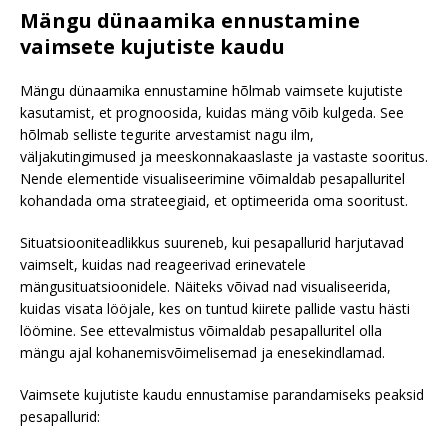
Mängu dünaamika ennustamine
vaimsete kujutiste kaudu
Mängu dünaamika ennustamine hõlmab vaimsete kujutiste
kasutamist, et prognoosida, kuidas mäng võib kulgeda. See
hõlmab selliste tegurite arvestamist nagu ilm,
väljakutingimused ja meeskonnakaaslaste ja vastaste sooritus.
Nende elementide visualiseerimine võimaldab pesapalluritel
kohandada oma strateegiaid, et optimeerida oma sooritust.
Situatsiooniteadlikkus suureneb, kui pesapallurid harjutavad
vaimselt, kuidas nad reageerivad erinevatele
mängusituatsioonidele. Näiteks võivad nad visualiseerida,
kuidas visata lööjale, kes on tuntud kiirete pallide vastu hästi
löömine. See ettevalmistus võimaldab pesapalluritel olla
mängu ajal kohanemisvõimelisemad ja enesekindlamad.
Vaimsete kujutiste kaudu ennustamise parandamiseks peaksid
pesapallurid: