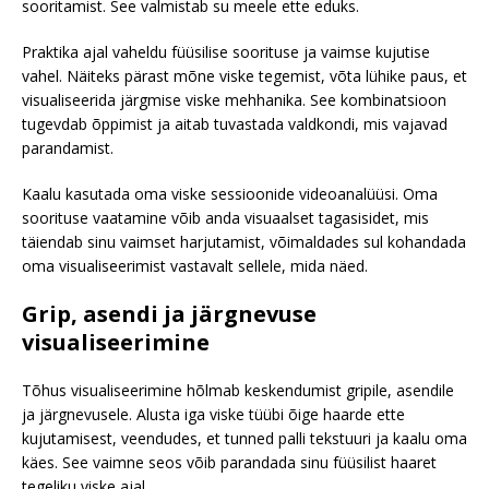
sooritamist. See valmistab su meele ette eduks.
Praktika ajal vaheldu füüsilise soorituse ja vaimse kujutise
vahel. Näiteks pärast mõne viske tegemist, võta lühike paus, et
visualiseerida järgmise viske mehhanika. See kombinatsioon
tugevdab õppimist ja aitab tuvastada valdkondi, mis vajavad
parandamist.
Kaalu kasutada oma viske sessioonide videoanalüüsi. Oma
soorituse vaatamine võib anda visuaalset tagasisidet, mis
täiendab sinu vaimset harjutamist, võimaldades sul kohandada
oma visualiseerimist vastavalt sellele, mida näed.
Grip, asendi ja järgnevuse
visualiseerimine
Tõhus visualiseerimine hõlmab keskendumist gripile, asendile
ja järgnevusele. Alusta iga viske tüübi õige haarde ette
kujutamisest, veendudes, et tunned palli tekstuuri ja kaalu oma
käes. See vaimne seos võib parandada sinu füüsilist haaret
tegeliku viske ajal.