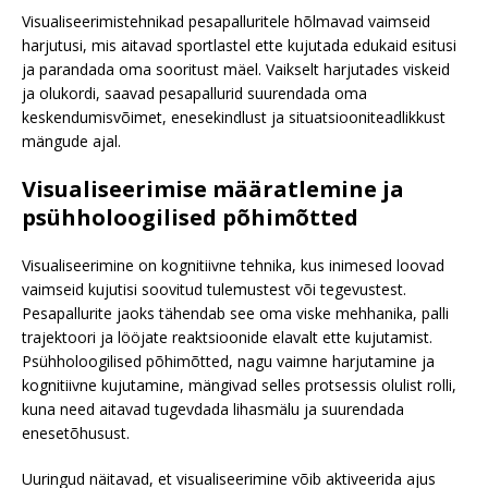
Visualiseerimistehnikad pesapalluritele hõlmavad vaimseid
harjutusi, mis aitavad sportlastel ette kujutada edukaid esitusi
ja parandada oma sooritust mäel. Vaikselt harjutades viskeid
ja olukordi, saavad pesapallurid suurendada oma
keskendumisvõimet, enesekindlust ja situatsiooniteadlikkust
mängude ajal.
Visualiseerimise määratlemine ja
psühholoogilised põhimõtted
Visualiseerimine on kognitiivne tehnika, kus inimesed loovad
vaimseid kujutisi soovitud tulemustest või tegevustest.
Pesapallurite jaoks tähendab see oma viske mehhanika, palli
trajektoori ja lööjate reaktsioonide elavalt ette kujutamist.
Psühholoogilised põhimõtted, nagu vaimne harjutamine ja
kognitiivne kujutamine, mängivad selles protsessis olulist rolli,
kuna need aitavad tugevdada lihasmälu ja suurendada
enesetõhusust.
Uuringud näitavad, et visualiseerimine võib aktiveerida ajus