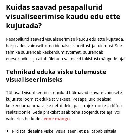
Kuidas saavad pesapallurid
visualiseerimise kaudu edu ette
kujutada?
Pesapallurid saavad visualiseerimise kaudu edu ette kujutada,
harjutades vaimselt oma ideaalset sooritust ja tulemusi. See
tehnika suurendab keskendumisvõimet, suurendab
enesekindlust ja aitab ületada vaimseid takistusi mängude ajal.
Tehnikad eduka viske tulemuste
visualiseerimiseks
Tõhusad visualiseerimistehnikad hõlmavad elavate vaimsete
kujutiste loomist edukaist viskeist. Pesapallurid peaksid
keskenduma oma viske detailidele, palli trajektoorile ja lööja
reaktsioonile. Seda praktikat saab teha soojenduste ajal või
vaiksetes hetkedes
enne mängu
.
Pildista ideaalne viske: Visualiseeri, et pall tabab sihtala