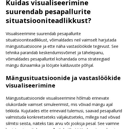
Kuidas visualiseerimine
suurendab pesapallurite
situatsiooniteadlikkust?
Visualiseerimine suurendab pesapallurite
situatsiooniteadlikkust, võimaldades neil vaimselt harjutada
mängusituatsioone ja ette näha vastaslöökide tegevust. See
tehnika parandab keskendumisvõimet ja tähelepanu,
võimaldades pesapalluritel kohandada oma strateegiaid
mängu dünaamika ja lööjate kalduvuste põhjal.
Mängusituatsioonide ja vastaslöökide
visualiseerimine
Mängusituatsioonide visualiseerimine hõlmab erinevate
olukordade vaimset simuleerimist, mis võivad mängu ajal
tekkida. Kujutades ette erinevaid tulemusi, saavad pesapallurid
valmistuda konkreetseteks väljakutseteks, millega nad võivad
silmitsi seista, näiteks täis arvu või jooksja pesal. See vaimne