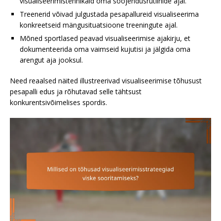
visualiseerimistehnikaid oma soojendusrutiinide ajal.
Treenerid võivad julgustada pesapallureid visualiseerima
konkreetseid mängusituatsioone treeningute ajal.
Mõned sportlased peavad visualiseerimise ajakirju, et
dokumenteerida oma vaimseid kujutisi ja jälgida oma
arengut aja jooksul.
Need reaalsed näited illustreerivad visualiseerimise tõhusust
pesapalli edus ja rõhutavad selle tähtsust
konkurentsivõimelises spordis.