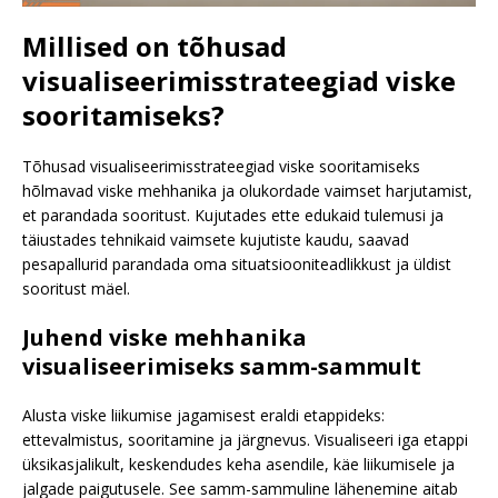
Millised on tõhusad
visualiseerimisstrateegiad viske
sooritamiseks?
Tõhusad visualiseerimisstrateegiad viske sooritamiseks
hõlmavad viske mehhanika ja olukordade vaimset harjutamist,
et parandada sooritust. Kujutades ette edukaid tulemusi ja
täiustades tehnikaid vaimsete kujutiste kaudu, saavad
pesapallurid parandada oma situatsiooniteadlikkust ja üldist
sooritust mäel.
Juhend viske mehhanika
visualiseerimiseks samm-sammult
Alusta viske liikumise jagamisest eraldi etappideks:
ettevalmistus, sooritamine ja järgnevus. Visualiseeri iga etappi
üksikasjalikult, keskendudes keha asendile, käe liikumisele ja
jalgade paigutusele. See samm-sammuline lähenemine aitab