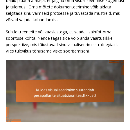
Kaalu pidada ajakirja, et jälgida oma visualiseerimise kogemusi
ja tulemusi. Oma mõtete dokumenteerimine võib aidata
selgitada sinu vaimseid protsesse ja tuvastada mustreid, mis
võivad vajada kohandamist.
Suhtle treenerite või kaaslastega, et saada lisainfot oma
soorituse kohta. Nende tagasiside võib anda väärtuslikke
perspektiive, mis täiustavad sinu visualiseerimisstrateegiaid,
viies tulevikus tõhusama viske sooritamiseni.