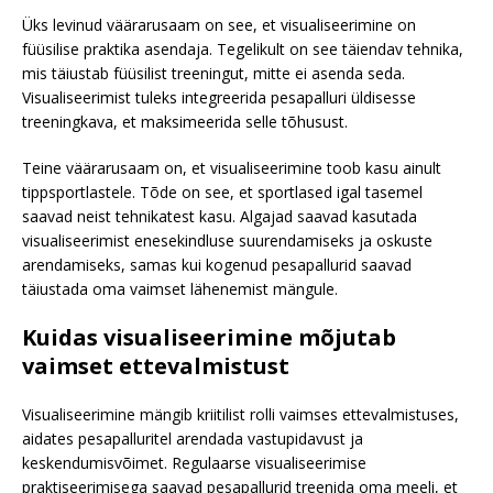
Üks levinud väärarusaam on see, et visualiseerimine on
füüsilise praktika asendaja. Tegelikult on see täiendav tehnika,
mis täiustab füüsilist treeningut, mitte ei asenda seda.
Visualiseerimist tuleks integreerida pesapalluri üldisesse
treeningkava, et maksimeerida selle tõhusust.
Teine väärarusaam on, et visualiseerimine toob kasu ainult
tippsportlastele. Tõde on see, et sportlased igal tasemel
saavad neist tehnikatest kasu. Algajad saavad kasutada
visualiseerimist enesekindluse suurendamiseks ja oskuste
arendamiseks, samas kui kogenud pesapallurid saavad
täiustada oma vaimset lähenemist mängule.
Kuidas visualiseerimine mõjutab
vaimset ettevalmistust
Visualiseerimine mängib kriitilist rolli vaimses ettevalmistuses,
aidates pesapalluritel arendada vastupidavust ja
keskendumisvõimet. Regulaarse visualiseerimise
praktiseerimisega saavad pesapallurid treenida oma meeli, et