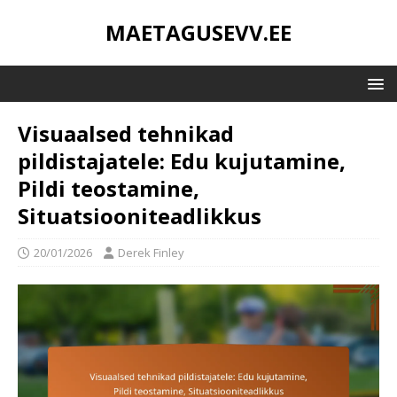
MAETAGUSEVV.EE
Visuaalsed tehnikad
pildistajatele: Edu kujutamine,
Pildi teostamine,
Situatsiooniteadlikkus
20/01/2026
Derek Finley