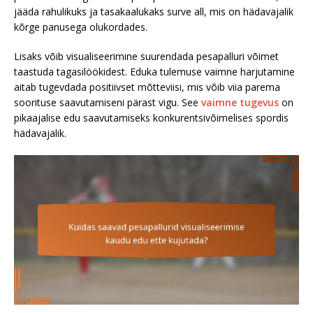
jääda rahulikuks ja tasakaalukaks surve all, mis on hädavajalik
kõrge panusega olukordades.
Lisaks võib visualiseerimine suurendada pesapalluri võimet
taastuda tagasilöökidest. Eduka tulemuse vaimne harjutamine
aitab tugevdada positiivset mõtteviisi, mis võib viia parema
soorituse saavutamiseni pärast vigu. See
vaimne tugevus
on
pikaajalise edu saavutamiseks konkurentsivõimelises spordis
hädavajalik.