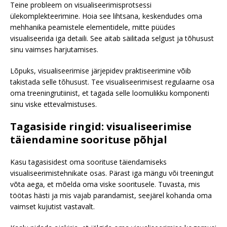
Teine probleem on visualiseerimisprotsessi
ülekomplekteerimine. Hoia see lihtsana, keskendudes oma
mehhanika peamistele elementidele, mitte püüdes
visualiseerida iga detaili. See aitab säilitada selgust ja tõhusust
sinu vaimses harjutamises.
Lõpuks, visualiseerimise järjepidev praktiseerimine võib
takistada selle tõhusust. Tee visualiseerimisest regulaarne osa
oma treeningrutiinist, et tagada selle loomulikku komponenti
sinu viske ettevalmistuses.
Tagasiside ringid: visualiseerimise
täiendamine soorituse põhjal
Kasu tagasisidest oma soorituse täiendamiseks
visualiseerimistehnikate osas. Pärast iga mängu või treeningut
võta aega, et mõelda oma viske sooritusele. Tuvasta, mis
töötas hästi ja mis vajab parandamist, seejärel kohanda oma
vaimset kujutist vastavalt.