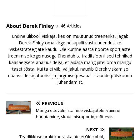
About Derek Finley
46 Articles
Endine ülikooli viskaja, kes on muutunud treeneriks, jagab
Derek Finley oma kirge pesapalli vastu uuenduslike
viskestrateegiate kaudu. Üle kümne aasta noorte sportlaste
treenimise kogemusega ühendab ta traditsioonilised tehnikad
kaasaegsete analüüsidega, et aidata mängijatel oma mängu
taset tõsta. Kui ta ei viibi väljakul, naudib Derek viskamise
nüansside kirjutamist ja järgmise pesapallistaaride põlvkonna
juhendamist.
PREVIOUS
Mängu ettevalmistamine viskajatele: vaimne
harjutamine, skautimisraportid, mõtteviis
NEXT
Teadlikkuse praktikad viskajatele: Ole kohal,