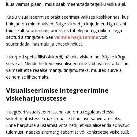
luua vaimse plaani, mida saab meenutada tegeliku viske ajal.
Kaalu visualiseerimise praktiseerimist vaikses keskkonnas, kus
häirijad on minimaalsed. Sulge silmad ja kujutle end iga etapi
täiuslikult sooritamas, pöörates tähelepanu iga liikumisega
seotud aistingutele. See
vaimne harjutamine
võib
suurendada lihasmälu ja enesekindlust.
Inkorpori spetsiifilisi olukordi, näiteks viskamine lööjale kõrge
surve all. Nende hetkede visualiseerimine võib valmistada sind
vaimselt ette reaalse mängu tingimusteks, muutes surve all
esinemise lihtsamaks.
Visualiseerimise integreerimine
viskeharjutustesse
Integreeri visualiseerimistehnikad oma regulaarsetesse
viskeharjutustesse maksimaalse tõhususe saavutamiseks.
Enne harjutuse alustamist võta hetk, et visualiseerida soovitud
tulemust, näiteks sihtmärgi tabamist või konkreetse viske tüübi