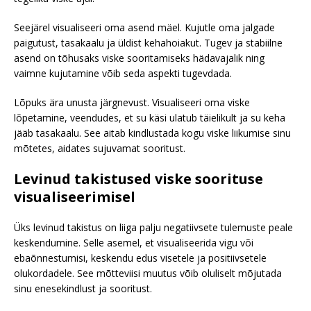
Seejärel visualiseeri oma asend mäel. Kujutle oma jalgade
paigutust, tasakaalu ja üldist kehahoiakut. Tugev ja stabiilne
asend on tõhusaks viske sooritamiseks hädavajalik ning
vaimne kujutamine võib seda aspekti tugevdada.
Lõpuks ära unusta järgnevust. Visualiseeri oma viske
lõpetamine, veendudes, et su käsi ulatub täielikult ja su keha
jääb tasakaalu. See aitab kindlustada kogu viske liikumise sinu
mõtetes, aidates sujuvamat sooritust.
Levinud takistused viske soorituse
visualiseerimisel
Üks levinud takistus on liiga palju negatiivsete tulemuste peale
keskendumine. Selle asemel, et visualiseerida vigu või
ebaõnnestumisi, keskendu edus visetele ja positiivsetele
olukordadele. See mõtteviisi muutus võib oluliselt mõjutada
sinu enesekindlust ja sooritust.