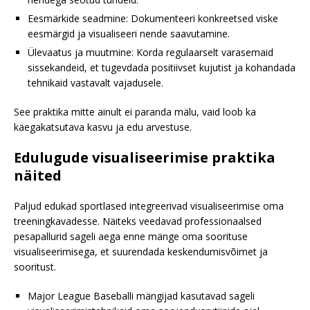
Eesmärkide seadmine: Dokumenteeri konkreetsed viske
eesmärgid ja visualiseeri nende saavutamine.
Ülevaatus ja muutmine: Korda regulaarselt varasemaid
sissekandeid, et tugevdada positiivset kujutist ja kohandada
tehnikaid vastavalt vajadusele.
See praktika mitte ainult ei paranda mälu, vaid loob ka
käegakatsutava kasvu ja edu arvestuse.
Edulugude visualiseerimise praktika
näited
Paljud edukad sportlased integreerivad visualiseerimise oma
treeningkavadesse. Näiteks veedavad professionaalsed
pesapallurid sageli aega enne mänge oma soorituse
visualiseerimisega, et suurendada keskendumisvõimet ja
sooritust.
Major League Baseballi mängijad kasutavad sageli