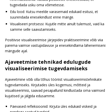
tugevdada usku oma võimetesse.
Edu lood: Kutsu meelde varasemaid edukaid esitusi, et
suurendada enesekindlust enne mänge.
Visualiseeri protsessi: Kujutle mitte ainult tulemust, vaid ka
samme selle saavutamiseks.
Positiivse visualiseerimise järjepidev praktiseerimine võib viia
parema vaimse vastupidavuse ja enesekindlama lähenemiseni
mängude ajal.
Ajaveetmise tehnikad edulugude
visualiseerimise tugevdamiseks
Ajaveetmine võib olla tõhus tööriist visualiseerimistehnikate
tugevdamiseks. Kirjutades üles kogemusi, mõtteid ja
visualiseerimisi, saavad pesapallurid kindlustada oma vaimsed
kujutised ja jälgida edusamme.
Päevased refleksioonid: Kirjuta üles edukaid viskeid ja
nendega seotud tundeid.