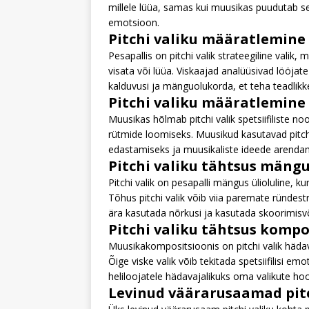
millele lüüa, samas kui muusikas puudutab see
emotsioon.
Pitchi valiku määratlemine 
Pesapallis on pitchi valik strateegiline valik, 
visata või lüüa. Viskaajad analüüsivad lööjat
kalduvusi ja mänguolukorda, et teha teadlikk
Pitchi valiku määratlemine
Muusikas hõlmab pitchi valik spetsiifiliste n
rütmide loomiseks. Muusikud kasutavad pitc
edastamiseks ja muusikaliste ideede arendamis
Pitchi valiku tähtsus mäng
Pitchi valik on pesapalli mängus ülioluline, 
Tõhus pitchi valik võib viia paremate ründe
ära kasutada nõrkusi ja kasutada skoorimisv
Pitchi valiku tähtsus kompo
Muusikakompositsioonis on pitchi valik häda
Õige viske valik võib tekitada spetsiifilisi e
heliloojatele hädavajalikuks oma valikute hoo
Levinud väärarusaamad pitc