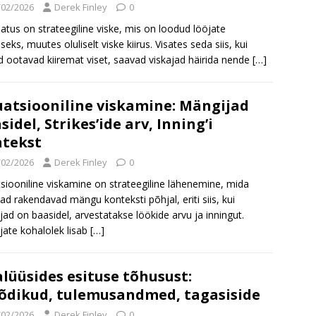
/02/2026
Derek Finley
0
tus on strateegiline viske, mis on loodud lööjate
seks, muutes oluliselt viske kiirus. Visates seda siis, kui
d ootavad kiiremat viset, saavad viskajad häirida nende
[…]
uatsiooniline viskamine: Mängijad
sidel, Strikes’ide arv, Inning’i
tekst
/02/2026
Derek Finley
0
tsiooniline viskamine on strateegiline lähenemine, mida
jad rakendavad mängu konteksti põhjal, eriti siis, kui
jad on baasidel, arvestatakse löökide arvu ja inningut.
jate kohalolek lisab
[…]
lüüsides esituse tõhusust:
dikud, tulemusandmed, tagasiside
/02/2026
Derek Finley
0