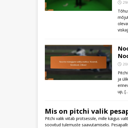
29
Tõhus
mõjut
oleva
viska
Noo
Noo
20
Pitch
ja ül
erine
up,
[
Mis on pitchi valik pesa
Pitchi valik viitab protsessile, mille käigus val
soovitud tulemuste saavutamiseks. Pesapallis 