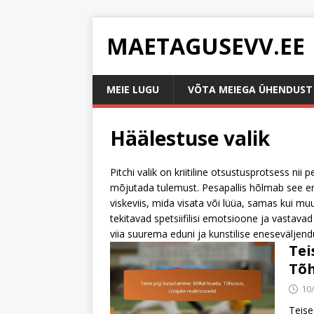
MAETAGUSEVV.EE
MEIE LUGU
VÕTA MEIEGA ÜHENDUST
Häälestuse valik
Pitchi valik on kriitiline otsustusprotsess nii 
mõjutada tulemust. Pesapallis hõlmab see er
viskeviis, mida visata või lüüa, samas kui m
tekitavad spetsiifilisi emotsioone ja vastava
viia suurema eduni ja kunstilise eneseväljend
Tei
Tõh
10
Teise