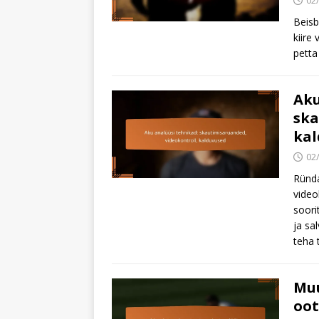
02
Beisb
kiire
petta
Aku
ska
kal
02
Ründa
video
soori
ja sa
teha 
Muu
oot