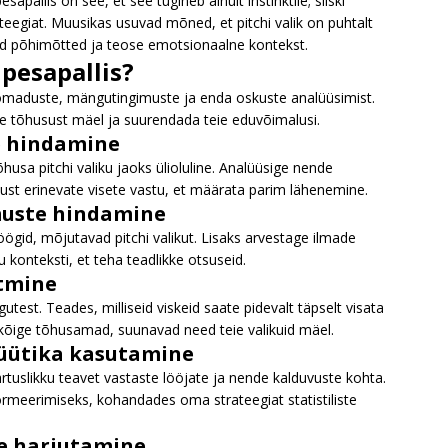
apallis on see, et see tugineb ainult instinktile; siiski
ateegiat. Muusikas usuvad mõned, et pitchi valik on puhtalt
ised põhimõtted ja teose emotsionaalne kontekst.
 pesapallis?
 omaduste, mängutingimuste ja enda oskuste analüüsimist.
ie tõhusust mäel ja suurendada teie eduvõimalusi.
e hindamine
usa pitchi valiku jaoks ülioluline. Analüüsige nende
tust erinevate visete vastu, et määrata parim lähenemine.
muste hindamine
öögid, mõjutavad pitchi valikut. Lisaks arvestage ilmade
konteksti, et teha teadlikke otsuseid.
tmine
test. Teades, milliseid viskeid saate pidevalt täpselt visata
 kõige tõhusamad, suunavad need teie valikuid mäel.
lüütika kasutamine
tuslikku teavet vastaste lööjate ja nende kalduvuste kohta.
rmeerimiseks, kohandades oma strateegiat statistiliste
de harjutamine