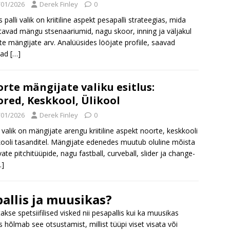
/01/2026
Derek Finley
0
 palli valik on kriitiline aspekt pesapalli strateegias, mida
avad mängu stsenaariumid, nagu skoor, inning ja väljakul
te mängijate arv. Analüüsides lööjate profiile, saavad
jad
[…]
rte mängijate valiku esitlus:
red, Keskkool, Ülikool
/01/2026
Derek Finley
0
i valik on mängijate arengu kriitiline aspekt noorte, keskkooli
ikooli tasanditel. Mängijate edenedes muutub oluline mõista
vate pitchitüüpide, nagu fastball, curveball, slider ja change-
…]
pallis ja muusikas?
itakse spetsiifilised visked nii pesapallis kui ka muusikas
hõlmab see otsustamist, millist tüüpi viset visata või