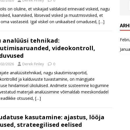
/02/2026
Derek Finley
0
olis on oluline, et viskajad valdaksid erinevaid viskeid, nagu
 visked, kaarvisked, libisevad visked ja muutmisvisked, et
 oma vastaseid. Igal viskel on unikaalsed omadused,
[…]
ARH
 analüüsi tehnikad:
Febr
utimisaruanded, videokontroll,
Janua
duvused
/02/2026
Derek Finley
0
jate analüüsitehnikad, nagu skautimisraportid,
kontrollid ja kalduvuste tuvastamine, on mängijate
tuse hindamisel üliolulised. Andmete süsteemne kogumine
lvestatud materjali analüüsimine võimaldab meeskondadel
teadlikke otsuseid,
[…]
datuse kasutamine: ajastus, lööja
used, strateegilised eelised