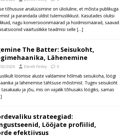
use tõhususe analüüsimine on ülioluline, et mõista publikuga
emist ja parandada üldist tulemuslikkust. Kasutades olulisi
kuid, nagu konversioonimäärad ja hoidmismäärad, saavad
isatsioonid väärtuslikke teadmisi selle
[…]
emine The Batter: Seisukoht,
ögimehaanika, Lähenemine
/02/2026
Derek Finley
0
luslikult löömise aluste valdamine hõlmab seisukoha, löögi
anika ja lähenemise tähtsuse mõistmist. Tugev seisukoht
 tasakaalu ja jõu, mis on vajalik tõhusaks löögiks, samas
]
rdevaliku strateegiad:
gustseenid, Lööjate profiilid,
rde efektiivsus