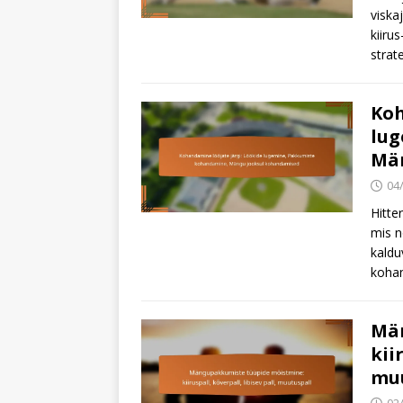
viska
kiiru
strat
Koh
lug
Mä
04
Hitte
mis n
kaldu
kohan
Män
kii
muu