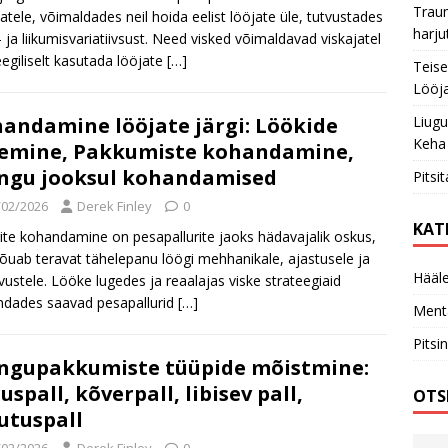
Trau
jatele, võimaldades neil hoida eelist lööjate üle, tutvustades
harju
s- ja liikumisvariatiivsust. Need visked võimaldavad viskajatel
eegiliselt kasutada lööjate
[…]
Teise
Lööja
andamine lööjate järgi: Löökide
Liugu
Keha
emine, Pakkumiste kohandamine,
ngu jooksul kohandamised
Pitsi
/02/2026
Derek Finley
0
KAT
rite kohandamine on pesapallurite jaoks hädavajalik oskus,
õuab teravat tähelepanu löögi mehhanikale, ajastusele ja
Hääle
vustele. Lööke lugedes ja reaalajas viske strateegiaid
dades saavad pesapallurid
[…]
Ment
Pitsi
gupakkumiste tüüpide mõistmine:
ruspall, kõverpall, libisev pall,
OTS
tuspall