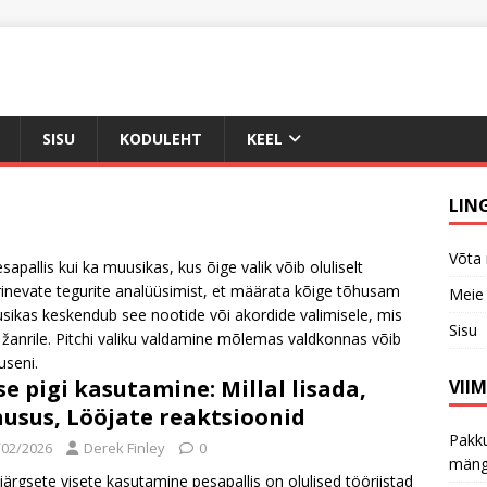
SISU
KODULEHT
KEEL
LIN
Võta
pesapallis kui ka muusikas, kus õige valik võib oluliselt
inevate tegurite analüüsimist, et määrata kõige tõhusam
Meie 
uusikas keskendub see nootide või akordide valimisele, mis
Sisu
d žanrile. Pitchi valiku valdamine mõlemas valdkonnas võib
useni.
se pigi kasutamine: Millal lisada,
VII
usus, Lööjate reaktsioonid
Pakku
/02/2026
Derek Finley
0
mäng
järgsete visete kasutamine pesapallis on olulised tööriistad