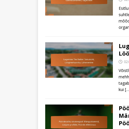
Esitl
suhtl
mõõdi
organ
Lug
Lö
02
Võist
mehha
tagab
kui
[…
Pöö
Män
Pöö