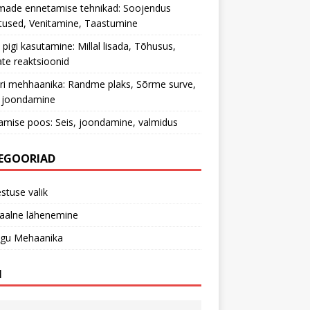
made ennetamise tehnikad: Soojendus
tused, Venitamine, Taastumine
 pigi kasutamine: Millal lisada, Tõhusus,
te reaktsioonid
ri mehhaanika: Randme plaks, Sõrme surve,
 joondamine
tamise poos: Seis, joondamine, valmidus
EGOORIAD
stuse valik
aalne lähenemine
ngu Mehaanika
I