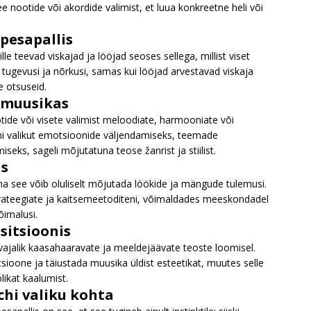
 nootide või akordide valimist, et luua konkreetne heli või
pesapallis
mille teevad viskajad ja lööjad seoses sellega, millist viset
e tugevusi ja nõrkusi, samas kui lööjad arvestavad viskaja
e otsuseid.
 muusikas
ootide või visete valimist meloodiate, harmooniate või
hi valikut emotsioonide väljendamiseks, teemade
eks, sageli mõjutatuna teose žanrist ja stiilist.
us
kuna see võib oluliselt mõjutada löökide ja mängude tulemusi.
strateegiate ja kaitsemeetoditeni, võimaldades meeskondadel
õimalusi.
sitsioonis
vajalik kaasahaaravate ja meeldejäävate teoste loomisel.
motsioone ja täiustada muusika üldist esteetikat, muutes selle
likat kaalumist.
hi valiku kohta