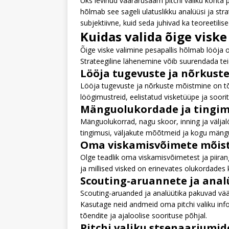
Üks levinud väärarusaam pitchi valiku kohta pes
hõlmab see sageli ulatuslikku analüüsi ja str
subjektiivne, kuid seda juhivad ka teoreetil
Kuidas valida õige viske
Õige viske valimine pesapallis hõlmab lööja
Strateegiline lähenemine võib suurendada te
Lööja tugevuste ja nõrkust
Lööja tugevuste ja nõrkuste mõistmine on tõh
löögimustreid, eelistatud visketüüpe ja soori
Mänguolukordade ja tingi
Mänguolukorrad, nagu skoor, inning ja väljal
tingimusi, väljakute mõõtmeid ja kogu mängu 
Oma viskamisvõimete mõis
Olge teadlik oma viskamisvõimetest ja piirangu
ja millised visked on erinevates olukordades
Scouting-aruannete ja ana
Scouting-aruanded ja analüütika pakuvad väär
Kasutage neid andmeid oma pitchi valiku info
tõendite ja ajaloolise soorituse põhjal.
Pitchi valiku stsenaariumi