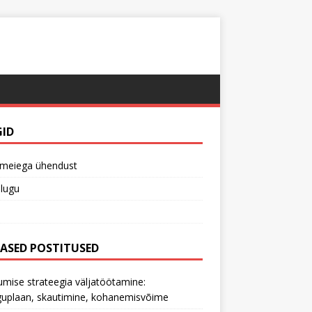
GID
 meiega ühendust
lugu
MASED POSTITUSED
mise strateegia väljatöötamine:
uplaan, skautimine, kohanemisvõime