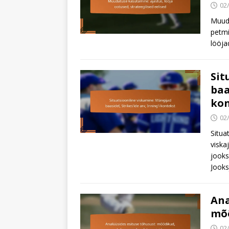
02
Muuda
petmi
lööja
Sit
baa
kon
02
Situa
viska
jooks
Jooks
Ana
mõõ
02