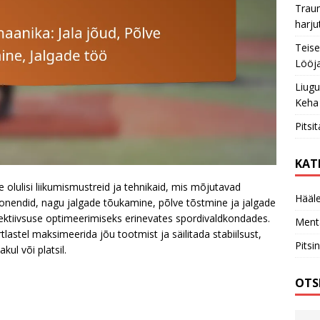
Trau
harju
Teise
Lööja
Liugu
Keha
Pitsi
KAT
olulisi liikumismustreid ja tehnikaid, mis mõjutavad
Hääle
ponendid, nagu jalgade tõukamine, põlve tõstmine ja jalgade
efektiivsuse optimeerimiseks erinevates spordivaldkondades.
Ment
stel maksimeerida jõu tootmist ja säilitada stabiilsust,
Pitsi
ul või platsil.
OTS