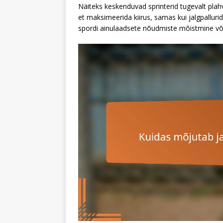
Näiteks keskenduvad sprinterid tugevalt plahv
et maksimeerida kiirus, samas kui jalgpallur
spordi ainulaadsete nõudmiste mõistmine võ