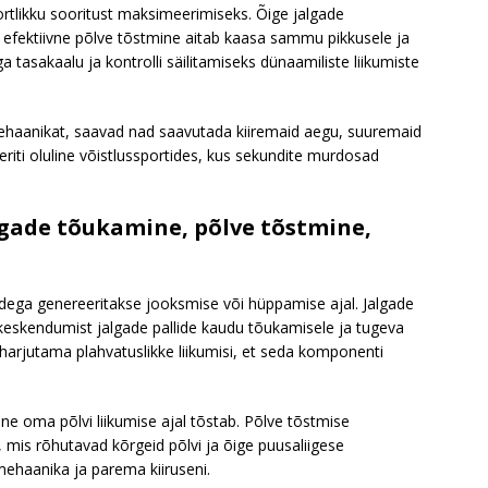
tlikku sooritust maksimeerimiseks. Õige jalgade
 efektiivne põlve tõstmine aitab kaasa sammu pikkusele ja
ga tasakaalu ja kontrolli säilitamiseks dünaamiliste liikumiste
ehaanikat, saavad nad saavutada kiiremaid aegu, suuremaid
 eriti oluline võistlussportides, kus sekundite murdosad
gade tõukamine, põlve tõstmine,
dega genereeritakse jooksmise või hüppamise ajal. Jalgade
skendumist jalgade pallide kaudu tõukamisele ja tugeva
 harjutama plahvatuslikke liikumisi, et seda komponenti
ne oma põlvi liikumise ajal tõstab. Põlve tõstmise
mis rõhutavad kõrgeid põlvi ja õige puusaliigese
ehaanika ja parema kiiruseni.