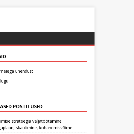
GID
 meiega ühendust
lugu
MASED POSTITUSED
mise strateegia väljatöötamine:
uplaan, skautimine, kohanemisvõime