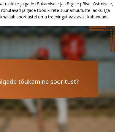
atuslikule jalgade tõukamisele ja kõrgele põlve tõstmisele,
id rõhutavad jalgade tööd kiirete suunamuutuste jaoks. Iga
imaldab sportlastel oma treeningut vastavalt kohandada.