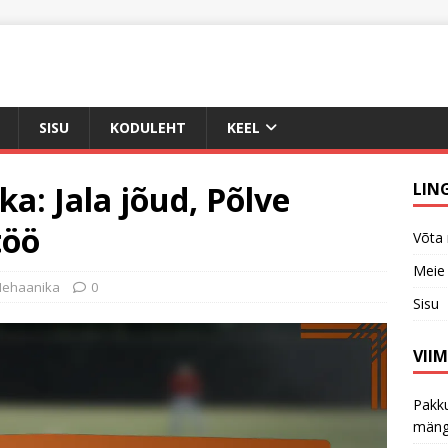
SISU
KODULEHT
KEEL
: Jala jõud, Põlve
LIN
töö
Võta
Meie 
Mehaanika
0
Sisu
VII
Pakku
mäng