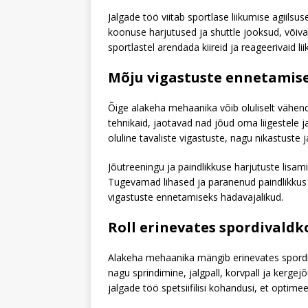
Jalgade töö viitab sportlase liikumise agiilsu
koonuse harjutused ja shuttle jooksud, võiv
sportlastel arendada kiireid ja reageerivaid 
Mõju vigastuste ennetamis
Õige alakeha mehaanika võib oluliselt vähend
tehnikaid, jaotavad nad jõud oma liigestele j
oluline tavaliste vigastuste, nagu nikastuste
Jõutreeningu ja paindlikkuse harjutuste lisam
Tugevamad lihased ja paranenud paindlikkus a
vigastuste ennetamiseks hädavajalikud.
Roll erinevates spordivald
Alakeha mehaanika mängib erinevates spordiv
nagu sprindimine, jalgpall, korvpall ja kerge
jalgade töö spetsiifilisi kohandusi, et optimee