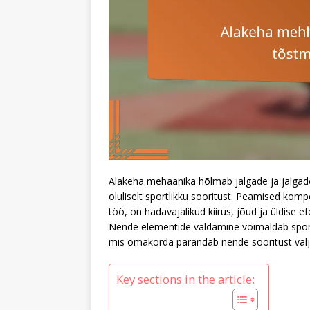
Alakeha mehaanika hõlmab jalgade ja jalgade 
oluliselt sportlikku sooritust. Peamised kom
töö, on hädavajalikud kiirus, jõud ja üldise 
Nende elementide valdamine võimaldab sportla
mis omakorda parandab nende sooritust väljak
Key sections in the article: