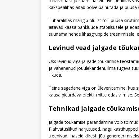
tuharalihast ja säärelihaseid. Nelipealihas v
kakspealihas aitab põlve painutada ja puusa 
Tuharalihas mängib olulist rolli puusa sirut
aitavad kaasa pahkluude stabiilsusele ja eda
suunama nende lihasgruppide treenimisele, e
Levinud vead jalgade tõuka
Üks levinud viga jalgade tõukamise teostamis
ja vähenenud jõuülekandeni. Ilma tugeva tuum
liikuda.
Teine sagedane viga on ülevenitamine, kus sp
kaasa pidurdava efekti, mitte edasiviimise. S
Tehnikad jalgade tõukamis
Jalgade tõukamise parandamine võib toimuda s
Plahvatuslikud harjutused, nagu kastihüpped
treenivad lihaseid kiiresti jõu genereerimiseks