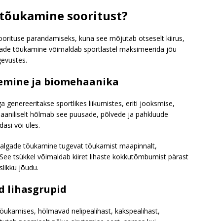
 tõukamine sooritust?
oorituse parandamiseks, kuna see mõjutab otseselt kiirus,
jalgade tõukamine võimaldab sportlastel maksimeerida jõu
gevustes.
emine ja biomehaanika
 genereeritakse sportlikes liikumistes, eriti jooksmise,
aaniliselt hõlmab see puusade, põlvede ja pahkluude
asi või üles.
jalgade tõukamine tugevat tõukamist maapinnalt,
. See tsükkel võimaldab kiiret lihaste kokkutõmbumist pärast
slikku jõudu.
d lihasgrupid
õukamises, hõlmavad nelipealihast, kakspealihast,