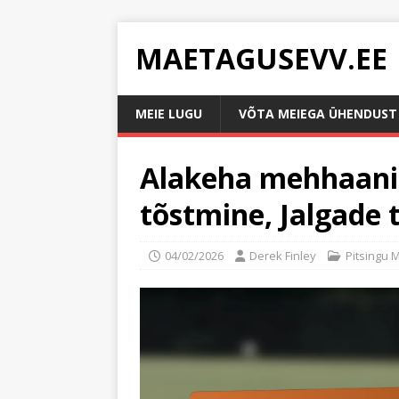
MAETAGUSEVV.EE
MEIE LUGU
VÕTA MEIEGA ÜHENDUST
Alakeha mehhaanika
tõstmine, Jalgade 
04/02/2026
Derek Finley
Pitsingu 