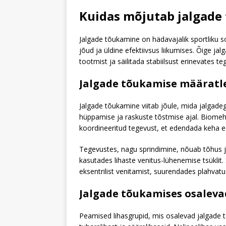
Kuidas mõjutab jalgade
Jalgade tõukamine on hädavajalik sportliku s
jõud ja üldine efektiivsus liikumises. Õige 
tootmist ja säilitada stabiilsust erinevates te
Jalgade tõukamise määratl
Jalgade tõukamine viitab jõule, mida jalgadega
hüppamise ja raskuste tõstmise ajal. Biomeh
koordineeritud tegevust, et edendada keha ed
Tegevustes, nagu sprindimine, nõuab tõhus 
kasutades lihaste venitus-lühenemise tsüklit
eksentrilist venitamist, suurendades plahvatu
Jalgade tõukamises osaleva
Peamised lihasgrupid, mis osalevad jalgade t