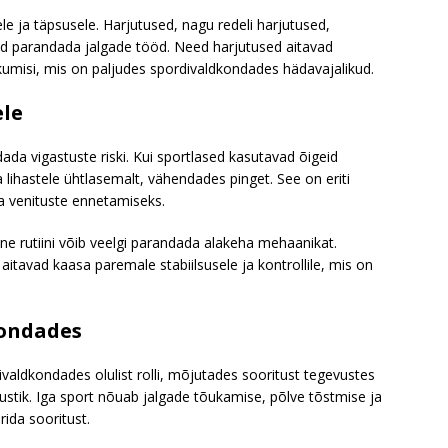
sele ja täpsusele. Harjutused, nagu redeli harjutused,
ad parandada jalgade tööd. Need harjutused aitavad
liikumisi, mis on paljudes spordivaldkondades hädavajalikud.
ele
ada vigastuste riski. Kui sportlased kasutavad õigeid
a lihastele ühtlasemalt, vähendades pinget. See on eriti
 ja venituste ennetamiseks.
ine rutiini võib veelgi parandada alakeha mehaanikat.
itavad kaasa paremale stabiilsusele ja kontrollile, mis on
kondades
aldkondades olulist rolli, mõjutades sooritust tegevustes
jõustik. Iga sport nõuab jalgade tõukamise, põlve tõstmise ja
rida sooritust.