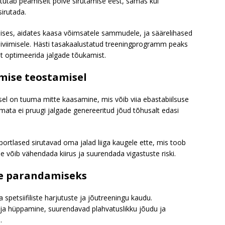
astutab peamiselt põlve sirutamise eest, samas kui
sirutada.
amises, aidates kaasa võimsatele sammudele, ja säärelihased
siviimisele. Hästi tasakaalustatud treeningprogramm peaks
t optimeerida jalgade tõukamist.
mise teostamisel
el on tuuma mitte kaasamine, mis võib viia ebastabiilsuse
ata ei pruugi jalgade genereeritud jõud tõhusalt edasi
ortlased sirutavad oma jalad liiga kaugele ette, mis toob
ee võib vähendada kiirus ja suurendada vigastuste riski.
e parandamiseks
petsiifiliste harjutuste ja jõutreeningu kaudu.
 ja hüppamine, suurendavad plahvatuslikku jõudu ja
.