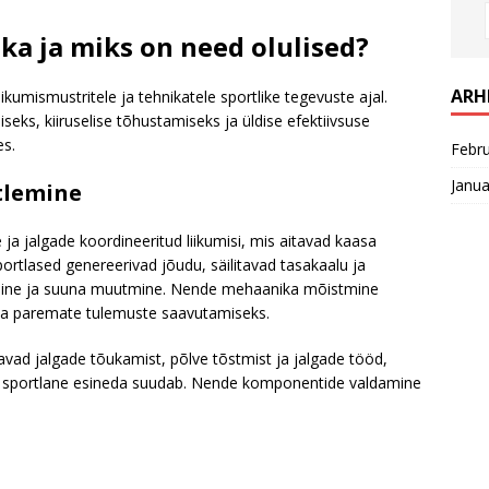
a ja miks on need olulised?
ARH
ikumismustritele ja tehnikatele sportlike tegevuste ajal.
eks, kiiruselise tõhustamiseks ja üldise efektiivsuse
es.
Febr
Janua
tlemine
a jalgade koordineeritud liikumisi, mis aitavad kaasa
portlased genereerivad jõudu, säilitavad tasakaalu ja
amine ja suuna muutmine. Nende mehaanika mõistmine
ada paremate tulemuste saavutamiseks.
ad jalgade tõukamist, põlve tõstmist ja jalgade tööd,
salt sportlane esineda suudab. Nende komponentide valdamine