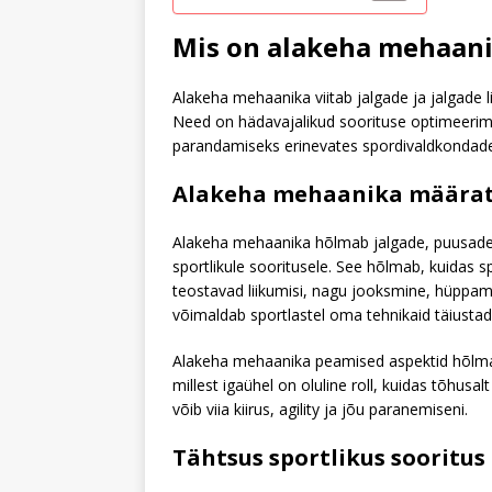
Mis on alakeha mehaanik
Alakeha mehaanika viitab jalgade ja jalgade li
Need on hädavajalikud soorituse optimeerimis
parandamiseks erinevates spordivaldkondad
Alakeha mehaanika määra
Alakeha mehaanika hõlmab jalgade, puusade j
sportlikule sooritusele. See hõlmab, kuidas s
teostavad liikumisi, nagu jooksmine, hüpp
võimaldab sportlastel oma tehnikaid täiust
Alakeha mehaanika peamised aspektid hõlmav
millest igaühel on oluline roll, kuidas tõhu
võib viia kiirus, agility ja jõu paranemiseni.
Tähtsus sportlikus sooritus