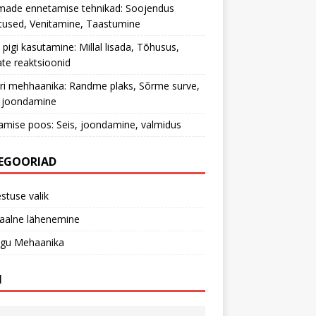
made ennetamise tehnikad: Soojendus
tused, Venitamine, Taastumine
 pigi kasutamine: Millal lisada, Tõhusus,
te reaktsioonid
ri mehhaanika: Randme plaks, Sõrme surve,
 joondamine
tamise poos: Seis, joondamine, valmidus
EGOORIAD
stuse valik
aalne lähenemine
ngu Mehaanika
I