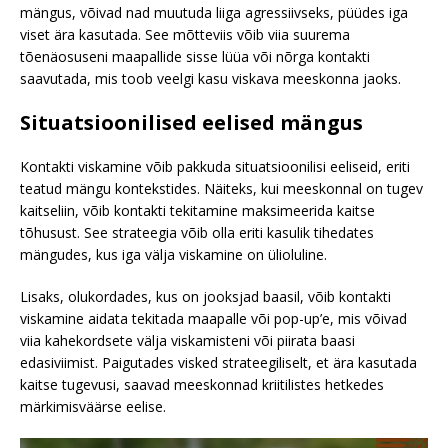
mängus, võivad nad muutuda liiga agressiivseks, püüdes iga
viset ära kasutada. See mõtteviis võib viia suurema
tõenäosuseni maapallide sisse lüüa või nõrga kontakti
saavutada, mis toob veelgi kasu viskava meeskonna jaoks.
Situatsioonilised eelised mängus
Kontakti viskamine võib pakkuda situatsioonilisi eeliseid, eriti
teatud mängu kontekstides. Näiteks, kui meeskonnal on tugev
kaitseliin, võib kontakti tekitamine maksimeerida kaitse
tõhusust. See strateegia võib olla eriti kasulik tihedates
mängudes, kus iga välja viskamine on ülioluline.
Lisaks, olukordades, kus on jooksjad baasil, võib kontakti
viskamine aidata tekitada maapalle või pop-up’e, mis võivad
viia kahekordsete välja viskamisteni või piirata baasi
edasiviimist. Paigutades visked strateegiliselt, et ära kasutada
kaitse tugevusi, saavad meeskonnad kriitilistes hetkedes
märkimisväärse eelise.