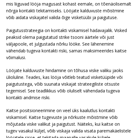
mis liiguvad lööja magusast kohast eemale, on tõenäolisemalt
nõrga kontakti tekitamiseks. Lööjate kalduvuste mõistmine
võib aidata viskajatel valida õige visketüübi ja paigutuse.
Paigutusstrateegia on kontakti viskamisel hädavajalik. Visked
peaksid olema paigutatud strike tsooni äärtele või just
väljapoole, et julgustada nõrku lööke. See lähenemine
vähendab tugeva kontakti riski, samas maksimeerides kaitse
võimalusi.
Lööjate kalduvuste hindamine on tõhusa viske valiku jaoks
ülioluline. Teades, kas lööja võitleb teatud visketüüpide või
paigutustega, võib suunata viskajat strateegiliste otsuste
tegemisel. See teadlikkus võib oluliselt vähendada tugeva
kontakti andmise riski.
Kaitse positsioneerimine on veel üks kaalutlus kontakti
viskamisel. Kaitse tugevuste ja nõrkuste mõistmine võib
mõjutada viske valikut ja paigutust. Näiteks, kui kaitse on
tugev vasakul küljel, võib viskaja valida visata paremakäelistele
lööjatele sisse, et tekitada maapalle vasakule küljele.