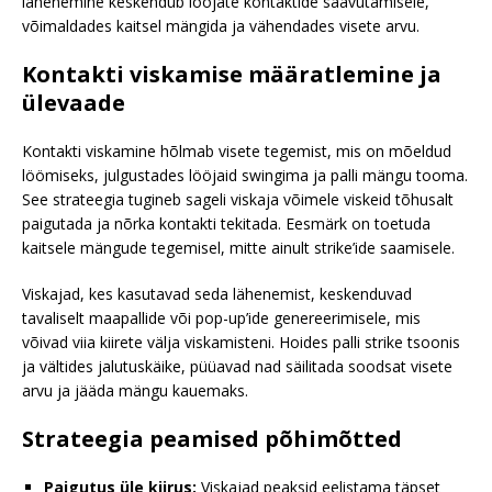
lähenemine keskendub lööjate kontaktide saavutamisele,
võimaldades kaitsel mängida ja vähendades visete arvu.
Kontakti viskamise määratlemine ja
ülevaade
Kontakti viskamine hõlmab visete tegemist, mis on mõeldud
löömiseks, julgustades lööjaid swingima ja palli mängu tooma.
See strateegia tugineb sageli viskaja võimele viskeid tõhusalt
paigutada ja nõrka kontakti tekitada. Eesmärk on toetuda
kaitsele mängude tegemisel, mitte ainult strike’ide saamisele.
Viskajad, kes kasutavad seda lähenemist, keskenduvad
tavaliselt maapallide või pop-up’ide genereerimisele, mis
võivad viia kiirete välja viskamisteni. Hoides palli strike tsoonis
ja vältides jalutuskäike, püüavad nad säilitada soodsat visete
arvu ja jääda mängu kauemaks.
Strateegia peamised põhimõtted
Paigutus üle kiirus:
Viskajad peaksid eelistama täpset