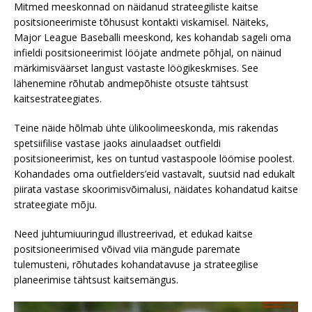
Mitmed meeskonnad on näidanud strateegiliste kaitse
positsioneerimiste tõhusust kontakti viskamisel. Näiteks,
Major League Baseballi meeskond, kes kohandab sageli oma
infieldi positsioneerimist lööjate andmete põhjal, on näinud
märkimisväärset langust vastaste löögikeskmises. See
lähenemine rõhutab andmepõhiste otsuste tähtsust
kaitsestrateegiates.
Teine näide hõlmab ühte ülikoolimeeskonda, mis rakendas
spetsiifilise vastase jaoks ainulaadset outfieldi
positsioneerimist, kes on tuntud vastaspoole löömise poolest.
Kohandades oma outfielders’eid vastavalt, suutsid nad edukalt
piirata vastase skoorimisvõimalusi, näidates kohandatud kaitse
strateegiate mõju.
Need juhtumiuuringud illustreerivad, et edukad kaitse
positsioneerimised võivad viia mängude paremate
tulemusteni, rõhutades kohandatavuse ja strateegilise
planeerimise tähtsust kaitsemängus.