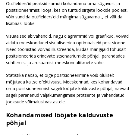
Outfielders’id peaksid samuti kohandama oma sügavust ja
positsioneerimist; lööja, kes on tuntud sirgete löökide poolest,
võib sundida outfielders’eid mängima sügavamalt, et vältida
lisabaasi lööke.
Visuaalsed abivahendid, nagu diagrammid või graafikud, võivad
aidata meeskondadel visualiseerida optimaalseid positsioone.
Need tööriistad võivad illustreerida, kuidas mängijaid tõhusalt
positsioneerida erinevate stsenaariumide põhjal, parandades
suhtlemist ja arusaamist meeskonnaliikmete vahel.
Statistika näitab, et õige positsioneerimine võib oluliselt
mõjutada kaitse efektiivsust. Meeskonnad, kes kohandavad
oma positsioneerimist sageli lööjate kalduvuste põhjal, näevad
sageli paranenud väljakumängimise protsente ja vähendatud
jooksude võimalusi vastastele.
Kohandamised lööjate kalduvuste
põhjal