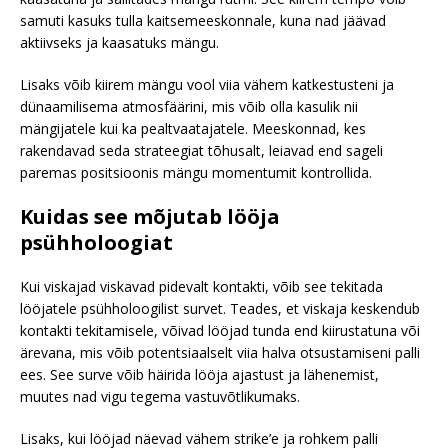
samuti kasuks tulla kaitsemeeskonnale, kuna nad jäävad
aktiivseks ja kaasatuks mängu.
Lisaks võib kiirem mängu vool viia vähem katkestusteni ja
dünaamilisema atmosfäärini, mis võib olla kasulik nii
mängijatele kui ka pealtvaatajatele. Meeskonnad, kes
rakendavad seda strateegiat tõhusalt, leiavad end sageli
paremas positsioonis mängu momentumit kontrollida.
Kuidas see mõjutab lööja
psühholoogiat
Kui viskajad viskavad pidevalt kontakti, võib see tekitada
lööjatele psühholoogilist survet. Teades, et viskaja keskendub
kontakti tekitamisele, võivad lööjad tunda end kiirustatuna või
ärevana, mis võib potentsiaalselt viia halva otsustamiseni palli
ees. See surve võib häirida lööja ajastust ja lähenemist,
muutes nad vigu tegema vastuvõtlikumaks.
Lisaks, kui lööjad näevad vähem strike’e ja rohkem palli