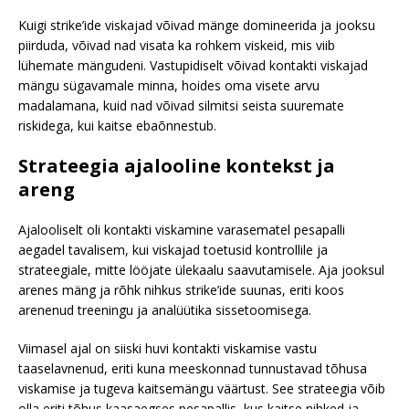
Kuigi strike’ide viskajad võivad mänge domineerida ja jooksu
piirduda, võivad nad visata ka rohkem viskeid, mis viib
lühemate mängudeni. Vastupidiselt võivad kontakti viskajad
mängu sügavamale minna, hoides oma visete arvu
madalamana, kuid nad võivad silmitsi seista suuremate
riskidega, kui kaitse ebaõnnestub.
Strateegia ajalooline kontekst ja
areng
Ajalooliselt oli kontakti viskamine varasematel pesapalli
aegadel tavalisem, kui viskajad toetusid kontrollile ja
strateegiale, mitte lööjate ülekaalu saavutamisele. Aja jooksul
arenes mäng ja rõhk nihkus strike’ide suunas, eriti koos
arenenud treeningu ja analüütika sissetoomisega.
Viimasel ajal on siiski huvi kontakti viskamise vastu
taaselavnenud, eriti kuna meeskonnad tunnustavad tõhusa
viskamise ja tugeva kaitsemängu väärtust. See strateegia võib
olla eriti tõhus kaasaegses pesapallis, kus kaitse nihked ja