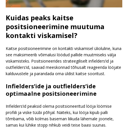
Kuidas peaks kaitse
positsioneerimine muutuma
kontakti viskamisel?
Kaitse positsioneerimine on kontakti viskamisel ülioluline, kuna
see maksimeerib võimalusi löödud pallide muutmiseks välja
viskamisteks. Positsioneerides strateegiliselt infielders’id ja
outfielders’id, saavad meeskonnad tõhusalt reageerida lööjate
kalduvustele ja parandada oma üldist kaitse sooritust.
Infielders’ide ja outfielders’ide
optimaalne positsioneerimine
Infielders’id peaksid olema positsioneeritud lööja löömise
profiili ja viske tüübi põhjal. Näiteks, kui lööja kipub palli
tõmbama, võib kolmas baseman liikuda lähemale joonele,
samas kui lühike stopp nihkub veidi teise baasi suunas.