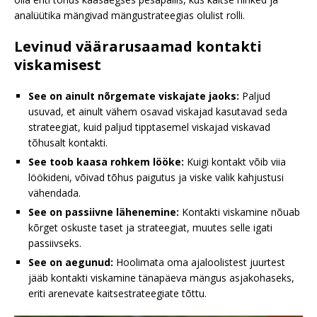
analüütika mängivad mängustrateegias olulist rolli.
Levinud väärarusaamad kontakti
viskamisest
See on ainult nõrgemate viskajate jaoks:
Paljud
usuvad, et ainult vähem osavad viskajad kasutavad seda
strateegiat, kuid paljud tipptasemel viskajad viskavad
tõhusalt kontakti.
See toob kaasa rohkem lööke:
Kuigi kontakt võib viia
löökideni, võivad tõhus paigutus ja viske valik kahjustusi
vähendada.
See on passiivne lähenemine:
Kontakti viskamine nõuab
kõrget oskuste taset ja strateegiat, muutes selle igati
passiivseks.
See on aegunud:
Hoolimata oma ajaloolistest juurtest
jääb kontakti viskamine tänapäeva mängus asjakohaseks,
eriti arenevate kaitsestrateegiate tõttu.