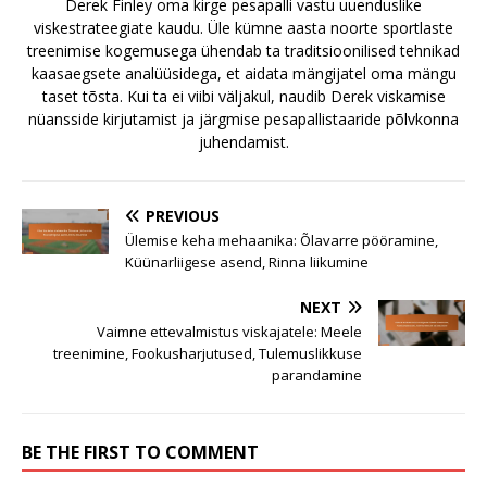
Derek Finley oma kirge pesapalli vastu uuenduslike
viskestrateegiate kaudu. Üle kümne aasta noorte sportlaste
treenimise kogemusega ühendab ta traditsioonilised tehnikad
kaasaegsete analüüsidega, et aidata mängijatel oma mängu
taset tõsta. Kui ta ei viibi väljakul, naudib Derek viskamise
nüansside kirjutamist ja järgmise pesapallistaaride põlvkonna
juhendamist.
PREVIOUS
Ülemise keha mehaanika: Õlavarre pööramine,
Küünarliigese asend, Rinna liikumine
NEXT
Vaimne ettevalmistus viskajatele: Meele
treenimine, Fookusharjutused, Tulemuslikkuse
parandamine
BE THE FIRST TO COMMENT