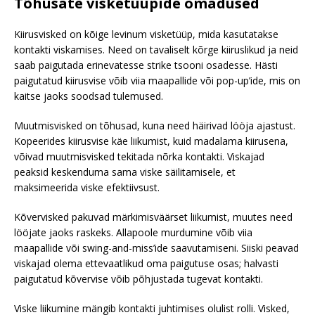
Tõhusate visketüüpide omadused
Kiirusvisked on kõige levinum visketüüp, mida kasutatakse
kontakti viskamises. Need on tavaliselt kõrge kiiruslikud ja neid
saab paigutada erinevatesse strike tsooni osadesse. Hästi
paigutatud kiirusvise võib viia maapallide või pop-up’ide, mis on
kaitse jaoks soodsad tulemused.
Muutmisvisked on tõhusad, kuna need häirivad lööja ajastust.
Kopeerides kiirusvise käe liikumist, kuid madalama kiirusena,
võivad muutmisvisked tekitada nõrka kontakti. Viskajad
peaksid keskenduma sama viske säilitamisele, et
maksimeerida viske efektiivsust.
Kõvervisked pakuvad märkimisväärset liikumist, muutes need
lööjate jaoks raskeks. Allapoole murdumine võib viia
maapallide või swing-and-miss’ide saavutamiseni. Siiski peavad
viskajad olema ettevaatlikud oma paigutuse osas; halvasti
paigutatud kõvervise võib põhjustada tugevat kontakti.
Viske liikumine mängib kontakti juhtimises olulist rolli. Visked,