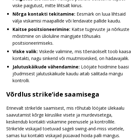
viske paigutust, mitte lihtsalt kiirus.
Nõrga kontakti tekitamine:
Eesmärk on luua lihtsaid
välja viskamisi maapallide või lendavate pallide kaudu.
Kaitse positsioneerimine:
Kaitse tugevuste ja nõrkuste
mõistmine on ülioluline mängijate tõhusaks
positsioneerimiseks.
Viske valik:
Viskede valimine, mis tõenäoliselt toob kaasa
kontakti, nagu sinkerid või muutmisvisked, on hädavajalik.
Jalutuskäikude vähendamine:
Lööjate hoidmine baasi
jõudmisest jalutuskäikude kaudu aitab säilitada mängu
kontrolli.
Võrdlus strike’ide saamisega
Erinevalt strike’ide saamisest, mis rõhutab lööjate ülekaalu
saavutamist kõrge kiiruslike visete ja murdevisetega,
keskendub kontakti viskamine peenusele ja kontrollile.
Strike’ide viskajad toetuvad sageli swing-and-miss visetele,
samas kui kontakti viskajad püüavad hoida palli mängus.