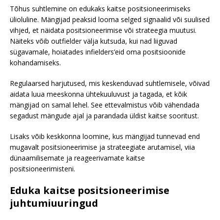
Tõhus suhtlemine on edukaks kaitse positsioneerimiseks
ülioluline. Mängijad peaksid looma selged signaalid või suulised
vihjed, et näidata positsioneerimise või strateegia muutusi.
Näiteks võib outfielder välja kutsuda, kui nad liiguvad
sügavamale, hoiatades infielders’eid oma positsioonide
kohandamiseks.
Regulaarsed harjutused, mis keskenduvad suhtlemisele, võivad
aidata luua meeskonna ühtekuuluvust ja tagada, et kõik
mängijad on samal lehel. See ettevalmistus võib vähendada
segadust mängude ajal ja parandada üldist kaitse sooritust.
Lisaks võib keskkonna loomine, kus mängijad tunnevad end
mugavalt positsioneerimise ja strateegiate arutamisel, viia
dünaamilisemate ja reageerivamate kaitse
positsioneerimisteni.
Eduka kaitse positsioneerimise
juhtumiuuringud