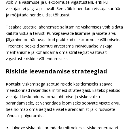
võib viia väsimuse ja ülekoormuse vigastusteni, eriti kui
viskajaid ei jälgita piisavalt. See võib lühendada viskaja karjääri
ja mõjutada nende üldist tõhusust.
Tasakaalustatud lähenemise säilitamine viskamises võib aidata
kaitsta viskaja tervist. Puhkepäevade lisamine ja visete arvu
jälgimine on hädavajalikud praktikad ülekoormuse vältimiseks.
Treenerid peaksid samuti arvestama individuaalse viskaja
mehhanisme ja kohandama oma strateegiat vastavalt
vigastuste riskide vähendamiseks.
Riskide leevendamise strateegiad
Kontakti viskamisega seotud riskide käsitlemiseks saavad
meeskonnad rakendada mitmeid strateegiaid. Esiteks peaksid
viskajad keskenduma oma juhtimise ja viske valiku
parandamisele, et vähendada löömiseks sobivate visete arvu.
See hõlmab oma aeglaste visete arendamist ja kiirusvisete
tõhusat paigutamist.
Julgege viskajatel arendada mitmekesist viske repertuaari.