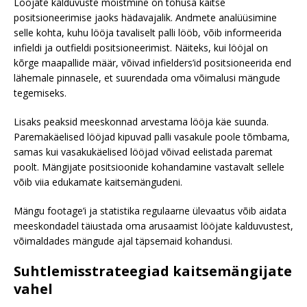
Lööjate kalduvuste mõistmine on tõhusa kaitse
positsioneerimise jaoks hädavajalik. Andmete analüüsimine
selle kohta, kuhu lööja tavaliselt palli lööb, võib informeerida
infieldi ja outfieldi positsioneerimist. Näiteks, kui lööjal on
kõrge maapallide määr, võivad infielders’id positsioneerida end
lähemale pinnasele, et suurendada oma võimalusi mängude
tegemiseks.
Lisaks peaksid meeskonnad arvestama lööja käe suunda.
Paremakäelised lööjad kipuvad palli vasakule poole tõmbama,
samas kui vasakukäelised lööjad võivad eelistada paremat
poolt. Mängijate positsioonide kohandamine vastavalt sellele
võib viia edukamate kaitsemängudeni.
Mängu footage’i ja statistika regulaarne ülevaatus võib aidata
meeskondadel täiustada oma arusaamist lööjate kalduvustest,
võimaldades mängude ajal täpsemaid kohandusi.
Suhtlemisstrateegiad kaitsemängijate
vahel