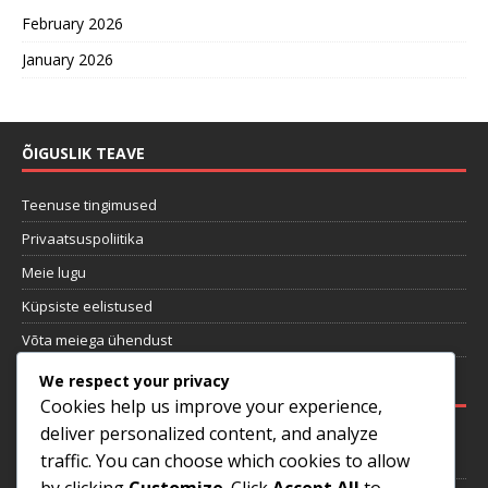
February 2026
January 2026
ÕIGUSLIK TEAVE
Teenuse tingimused
Privaatsuspoliitika
Meie lugu
Küpsiste eelistused
Võta meiega ühendust
We respect your privacy
VIIMASED POSTITUSED
Cookies help us improve your experience,
deliver personalized content, and analyze
Pakkumise strateegia väljatöötamine: mänguplaan, skautimine,
traffic. You can choose which cookies to allow
kohanemisvõime
by clicking
Customize
. Click
Accept All
to