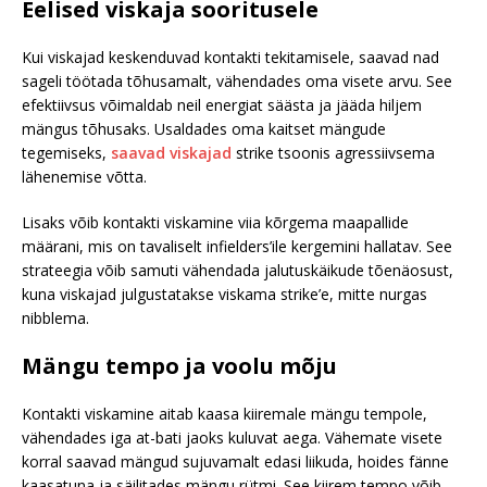
Eelised viskaja sooritusele
Kui viskajad keskenduvad kontakti tekitamisele, saavad nad
sageli töötada tõhusamalt, vähendades oma visete arvu. See
efektiivsus võimaldab neil energiat säästa ja jääda hiljem
mängus tõhusaks. Usaldades oma kaitset mängude
tegemiseks,
saavad viskajad
strike tsoonis agressiivsema
lähenemise võtta.
Lisaks võib kontakti viskamine viia kõrgema maapallide
määrani, mis on tavaliselt infielders’ile kergemini hallatav. See
strateegia võib samuti vähendada jalutuskäikude tõenäosust,
kuna viskajad julgustatakse viskama strike’e, mitte nurgas
nibblema.
Mängu tempo ja voolu mõju
Kontakti viskamine aitab kaasa kiiremale mängu tempole,
vähendades iga at-bati jaoks kuluvat aega. Vähemate visete
korral saavad mängud sujuvamalt edasi liikuda, hoides fänne
kaasatuna ja säilitades mängu rütmi. See kiirem tempo võib