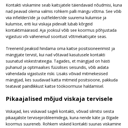
Kontakti viskamine seab kaitsjatele täiendavaid nõudmisi, kuna
nad peavad olema valmis rohkem palli mängu võtma. See võib
viia infielders’ide ja outfielders’ide suurema kulumise ja
kulumise, eriti kui viskaja pidevalt lubab kõrgeid
kontaktimäärasid. Aja jooksul võib see koormus põhjustada
vigastusi või vähenenud sooritust võtmekaitsjate seas.
Treenerid peaksid hindama oma kaitse positsioneerimist ja
mängijate tervist, kui nad võtavad kasutusele kontakti
suunatud viskestrateegia. Tagades, et mängijad on hästi
puhanud ja optimaalses füüsilises seisundis, võib aidata
vähendada vigastuste riski. Lisaks võivad mitmekesised
mängijad, kes suudavad katta mitmeid positsioone, pakkuda
teatavat paindlikkust kaitse töökoormuse haldamisel.
Pikaajalised mõjud viskaja tervisele
Viskajad, kes viskavad sageli kontakti, võivad silmitsi seista
pikaajaliste terviseprobleemidega, kuna nende käte ja õlgade
koormus suureneb. Rohkem viskeid kontakti suunas viskamine