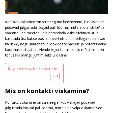
Kontakti viskamine on strateegiline lähenemine, kus viskajad
püüavad julgustada lööjaid palli lööma, mitte ei otsi strike’ide
saamist. See meetod võib parandada viske efektiivsust ja
kasutada ära kaitse positsioneerimist, kuid sellega kaasnevad
ka riskid, nagu suurenenud löökide tõenäosus ja potentsiaalne
koormus kaitsjatele. Nende tegurite tasakaalu mõistmine on
tõhusaks mängu juhtimiseks ülioluline.
Key sections in the article:
Mis on kontakti viskamine?
Kontakti viskamine on strateegia, kus viskajad püüavad
julgustada lööjaid palli lööma, mitte neid välja viskama. See