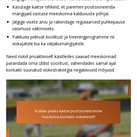
Kasutage kaitse nihkeid, et paremini positsioneerida
mängijaid vastase meeskonna kalduvuste põhjal.
Jälgige visete arvu ja rakendage regulaarseid puhkepause
väsimuse vältimiseks.
Pakkuda pidevat koolitust ja treeningprogramme nii
viskajatele kui ka väljakumängijatele.
Need riskid proaktiivselt käsitledes saavad meeskonnad
parandada oma üldist sooritust, vähendades samal ajal
kontakti suunatud viskestrateegia negatiivseid mõjusid.