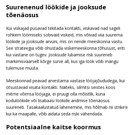
Suurenenud löökide ja jooksude
tõenäosus
Kui viskajad püüavad tekitada kontakti, viskavad nad sageli
rohkem löömiseks sobivaid viskeid, mis võivad viia suurema
löökide ja jooksude arvuni, mis on nende meeskonna vastu.
See strateegia võib ohustada viskemeeskonna tõhusust, eriti
kui vastane on tugev. Jooksude lubamise risk suureneb
märkimisväärselt kõrge surve all, kus iga löök võib mängu
tulemuse muuta.
Meeskonnad peavad arvestama vastase lööjajõududega, kui
otsustavad visata kontakti. Näiteks, silmitsi seistes koos
mitme võimsa lööjaga, ei pruugi olla mõistlik, kuna
kodulöökide või lisabaasi löökide andmise tõenäosus
suureneb. Tasakaalustatud lähenemine, mis hõlmab nii strike’e
kui ka maapalle, võib aidata seda riski vähendada.
Potentsiaalne kaitse koormus